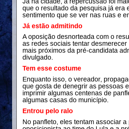
Já na cidade, a repercussão foi maio
que o resultado da pesquisa já era 
sentimento que se ver nas ruas e e
Já estão admitindo
A oposição desnorteada com o resul
as redes sociais tentar desmerecer 
mais próximos da pré-candidata a
divulgado.
Tem esse costume
Enquanto isso, o vereador, propag
que gosta de denegrir as pessoas e 
imprimir algumas centenas de panfle
algumas casas do município.
Entrou pelo ralo
No panfleto, eles tentam associar a
oposicionista ao time do Lula e a p