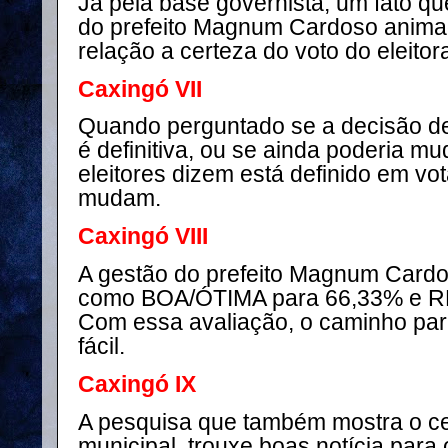
Já pela base governista, um fato q
do prefeito Magnum Cardoso animad
relação a certeza do voto do eleitor
Caxingó VII
Quando perguntado se a decisão de
é definitiva, ou se ainda poderia m
eleitores dizem está definido em v
mudam.
Caxingó VIII
A gestão do prefeito Magnum Cardo
como BOA/ÓTIMA para 66,33% e 
Com essa avaliação, o caminho par
fácil.
Caxingó IX
A pesquisa que também mostra o cen
municipal, trouxe boas notícia para