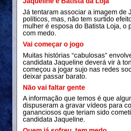
Jaqueline é Batista da Loja
Já tentaram associar a imagem de J
políticos, mas, não tem surtido efe
mulher é esposa do Batista Loja, o 
com medo.
Vai começar o jogo
Muitas histórias “cabulosas” envol
candidata Jaqueline deverá vir à to
começou a jogar sujo nas redes soci
deixar passar barato.
Não vai faltar gente
A informação que temos é que algu
dispuseram a gravar vídeos para co
gananciosos que teriam sido cometi
candidata Jaqueline.
Quem já sofreu, tem medo