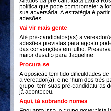
Aliados da pré-candidata Laura Ro
política que pode comprometer a f
sua adversária. A estratégia é parti
adesões.
Vai vir mais gente
Até pré-candidatos(as) a vereador(a
adesões previstas para agosto pode
das convenções em julho. Preservar
maior desafio para Jaqueline.
Procura-se
A oposição tem tido dificuldades de
a vereador(a), e nenhum dos três p
grupo, tem suas pré-candidaturas de
já aconteceu.
Aqui, tá sobrando nomes
Enquanto isso, o grupo governista j