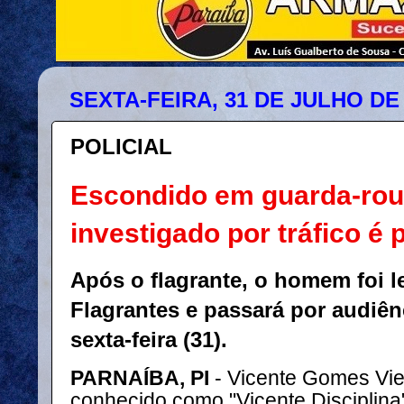
SEXTA-FEIRA, 31 DE JULHO DE
POLICIAL
Escondido em guarda-ro
investigado por tráfico é
Após o flagrante, o homem foi l
Flagrantes e passará por audiên
sexta-feira (31).
PARNAÍBA, PI
- Vicente Gomes Viei
conhecido como "Vicente Disciplina"