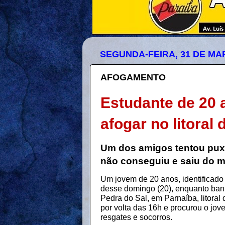
SEGUNDA-FEIRA, 31 DE MA
AFOGAMENTO
Estudante de 20 
afogar no litoral 
Um dos amigos tentou pux
não conseguiu e saiu do m
Um jovem de 20 anos, identificad
desse domingo (20), enquanto ban
Pedra do Sal, em Parnaíba, litoral
por volta das 16h e procurou o jov
resgates e socorros.