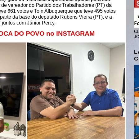
 de vereador do Partido dos Trabalhadores (PT) da
ve 661 votos e Toin Albuquerque que teve 495 votos
parte da base do deputado Rubens Vieira (PT), e a
 juntos com Júnior Percy.
CL
 BOCA DO POVO no INSTAGRAM
⠀⠀
JO
L
G