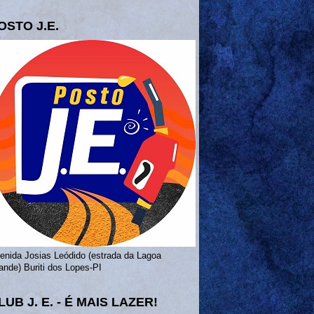
OSTO J.E.
enida Josias Leódido (estrada da Lagoa
ande) Buriti dos Lopes-PI
LUB J. E. - É MAIS LAZER!