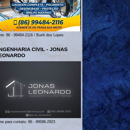
ne: 86 - 99484-2116 / Buriti dos Lopes
NGENHARIA CIVIL - JONAS
EONARDO
ne para contato: 86 - 99586-2923