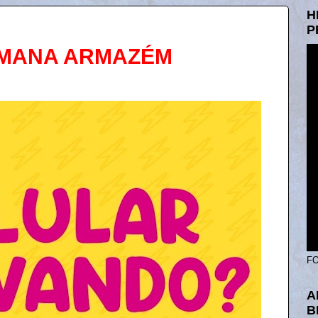
H
P
EMANA ARMAZÉM
FO
A
B