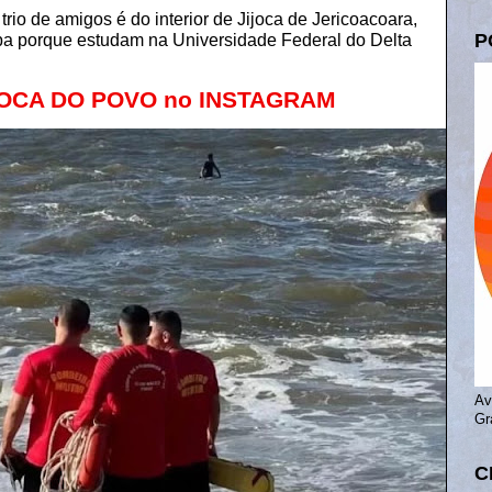
io de amigos é do interior de Jijoca de Jericoacoara,
P
a porque estudam na Universidade Federal do Delta
 BOCA DO POVO no INSTAGRAM
⠀⠀
Av
Gr
C