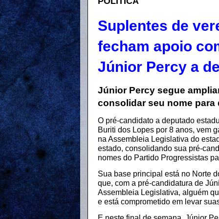
POLÍTICA
Suplentes de ver
fecham apoio com
Júnior Percy a d
Júnior Percy segue amplia
consolidar seu nome para 
O pré-candidato a deputado estadu
Buriti dos Lopes por 8 anos, vem 
na Assembleia Legislativa do esta
estado, consolidando sua pré-cand
nomes do Partido Progressistas pa
Sua base principal está no Norte do
que, com a pré-candidatura de Jún
Assembleia Legislativa, alguém q
e está comprometido em levar sua
E neste final de semana, Júnior P