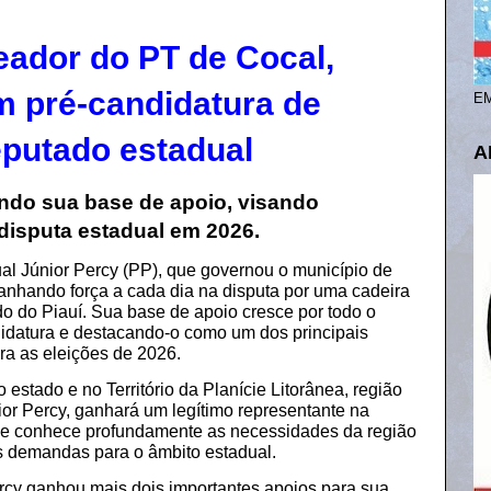
eador do PT de Cocal,
 pré-candidatura de
EM
eputado estadual
A
ndo sua base de apoio, visando
disputa estadual em 2026.
al Júnior Percy (PP), que governou o município de
ganhando força a cada dia na disputa por uma cadeira
do do Piauí. Sua base de apoio cresce por todo o
idatura e destacando-o como um dos principais
ra as eleições de 2026.
 estado e no Território da Planície Litorânea, região
ior Percy, ganhará um legítimo representante na
ue conhece profundamente as necessidades da região
s demandas para o âmbito estadual.
ercy ganhou mais dois importantes apoios para sua