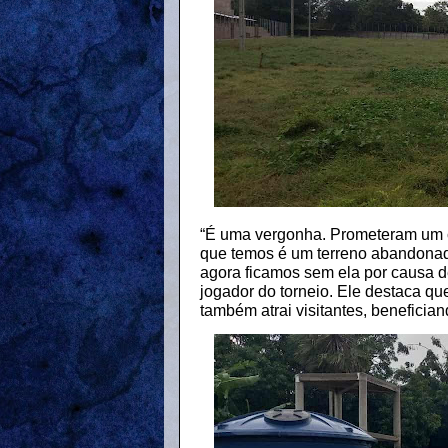
“É uma vergonha. Prometeram um 
que temos é um terreno abandonad
agora ficamos sem ela por causa 
jogador do torneio. Ele destaca q
também atrai visitantes, benefici