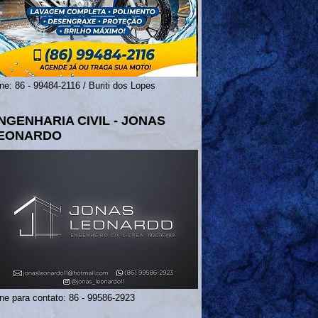
ne: 86 - 99484-2116 / Buriti dos Lopes
NGENHARIA CIVIL - JONAS
EONARDO
ne para contato: 86 - 99586-2923