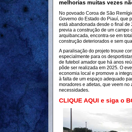
melhorias muitas vezes nã
No povoado Coroa de São Remígio, 
Governo do Estado do Piauí, que pr
está abandonada desde o final de 
previa a construção de um campo d
arquibancada, encontra-se em tota
construção deteriorados e sem qua
A paralisação do projeto trouxe c
especialmente para os desportistas
de futebol amador que há anos reún
pôde ser realizada em 2025. O eve
economia local e promove a integr
à falta de um espaço adequado para
moradores e atletas, que veem no 
necessidades.
CLIQUE AQUI e siga o