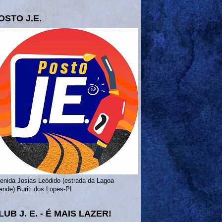
OSTO J.E.
enida Josias Leódido (estrada da Lagoa
ande) Buriti dos Lopes-PI
LUB J. E. - É MAIS LAZER!