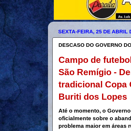
SEXTA-FEIRA, 25 DE ABRIL 
DESCASO DO GOVERNO DO
Campo de futebo
São Remígio - D
tradicional Copa
Buriti dos Lopes
Até o momento, o Governo
oficialmente sobre o aband
problema maior em áreas r