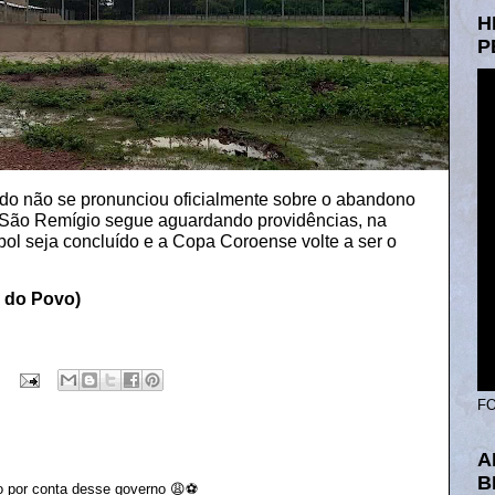
H
P
do não se pronunciou oficialmente sobre o abandono
 São Remígio segue aguardando providências, na
ol seja concluído e a Copa Coroense volte a ser o
a do Povo)
FO
A
B
por conta desse governo 😩⚽