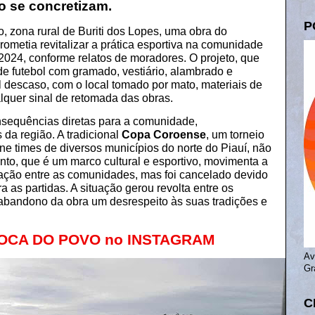
o se concretizam.
P
zona rural de Buriti dos Lopes, uma obra do
ometia revitalizar a prática esportiva na comunidade
2024, conforme relatos de moradores. O projeto, que
e futebol com gramado, vestiário, alambrado e
l descaso, com o local tomado por mato, materiais de
lquer sinal de retomada das obras.
onsequências diretas para a comunidade,
 da região. A tradicional
Copa Coroense
, um torneio
e times de diversos municípios do norte do Piauí, não
nto, que é um marco cultural e esportivo, movimenta a
ação entre as comunidades, mas foi cancelado devido
 as partidas. A situação gerou revolta entre os
abandono da obra um desrespeito às suas tradições e
 BOCA DO POVO no INSTAGRAM
⠀
Av
Gr
C