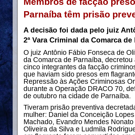
Membros de facção pres
Parnaíba têm prisão prev
A decisão foi dada pelo juiz An
2ª Vara Criminal da Comarca de 
O juiz
Antônio Fábio Fonseca de Oli
da Comarca de Parnaíba, decretou a
cinco integrantes da facção crimi
que haviam sido presos em flagran
Repressão às Ações Criminosas Or
durante a Operação DRACO 70, defl
de outubro na cidade de Parnaíba.
Tiveram prisão preventiva decreta
mulher: Daniel da Conceição Lopes,
Machado, Evandro Mendes Nonato J
Oliveira da Silva e Ludmila Rodrigu