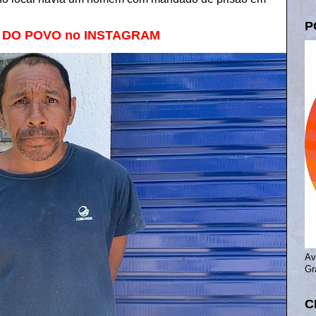
P
A DO POVO no INSTAGRAM
Av
Gr
C