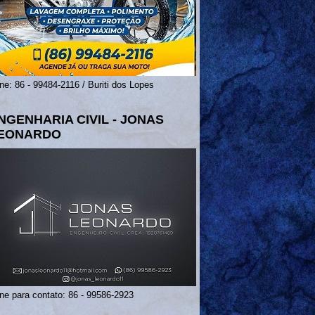
ne: 86 - 99484-2116 / Buriti dos Lopes
NGENHARIA CIVIL - JONAS
EONARDO
ne para contato: 86 - 99586-2923