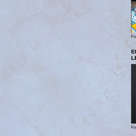
Fo
E
L
Fo