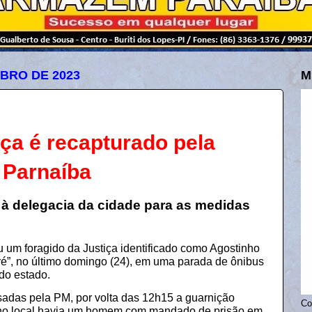
MBRO DE 2023
M
iça é recapturado pela
m Parnaíba
 à delegacia da cidade para as medidas
ou um foragido da Justiça identificado como Agostinho
ré”, no último domingo (24), em uma parada de ônibus
 do estado.
adas pela PM, por volta das 12h15 a guarnição
Co
no local havia um homem com mandado de prisão em