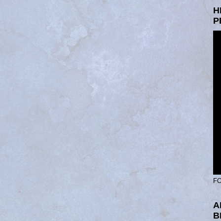
H
P
FO
A
B