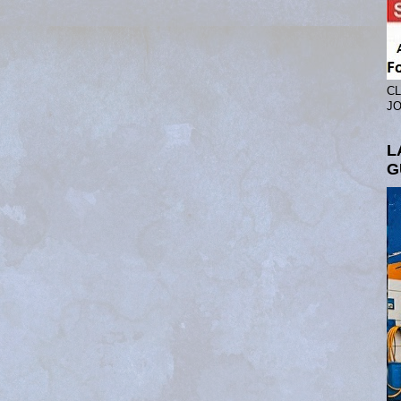
CL
JO
L
G