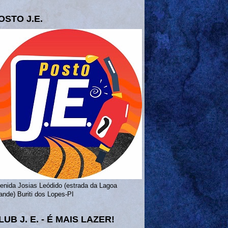
OSTO J.E.
enida Josias Leódido (estrada da Lagoa
ande) Buriti dos Lopes-PI
LUB J. E. - É MAIS LAZER!