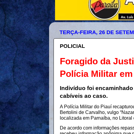
TERÇA-FEIRA, 26 DE SETE
POLICIAL
Foragido da Just
Polícia Militar e
Indivíduo foi encaminhado
cabíveis ao caso.
A Polícia Militar do Piauí recaptur
Bertolini de Carvalho, vulgo “Naza
localizada em Parnaíba, no Litoral
De acordo com informações repass
recebeu informação anônima que 