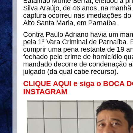
Batalhão Monte Serrat, efetuou a pr
Silva Araújo, de 46 anos, na manhã d
captura ocorreu nas imediações do l
Alto Santa Maria, em Parnaíba.
Contra Paulo Adriano havia um man
pela 1ª Vara Criminal de Parnaíba. 
cumprir uma pena restante de 19 a
fechado pelo crime de homicídio qua
mandado decorre de condenação ai
julgado (da qual cabe recurso).
CLIQUE AQUI e siga o BOCA 
INSTAGRAM
⠀