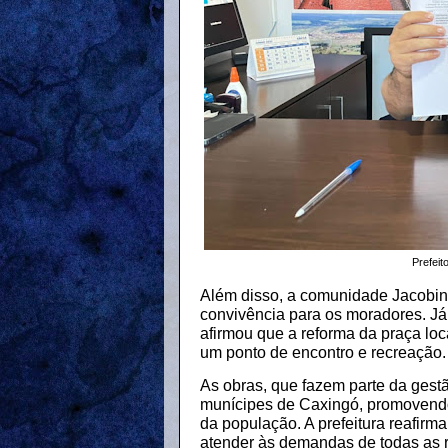
Prefei
Além disso, a comunidade Jacobin
convivência para os moradores. J
afirmou que a reforma da praça loc
um ponto de encontro e recreação.
As obras, que fazem parte da gestã
munícipes de Caxingó, promovendo 
da população. A prefeitura reafir
atender às demandas de todas as r