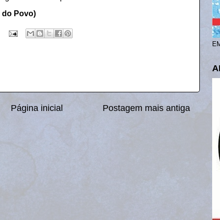
a do Povo)
EM
A
Página inicial
Postagem mais antiga