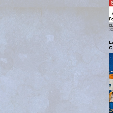
CL
JO
L
G