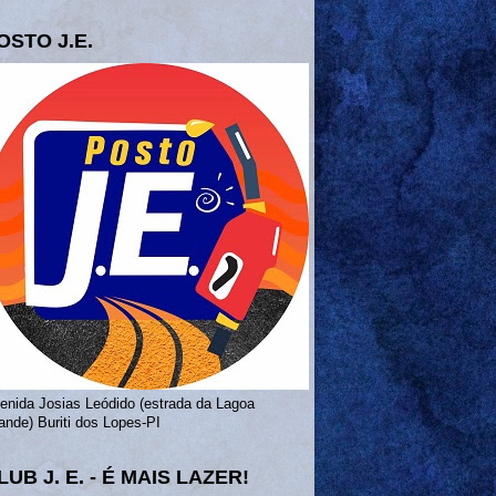
OSTO J.E.
enida Josias Leódido (estrada da Lagoa
ande) Buriti dos Lopes-PI
LUB J. E. - É MAIS LAZER!