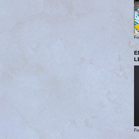
Fo
E
L
Fo