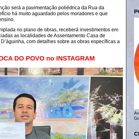
venção será a pavimentação poliédrica da Rua da
P
efício há muito aguardado pelos moradores e que
 ensino.
emplada no plano de obras, receberá investimentos em
ciadas as localidades de Assentamento Casa de
D’àguinha, com detalhes sobre as obras específicas a
 BOCA DO POVO no INSTAGRAM
⠀
Av
Gr
C