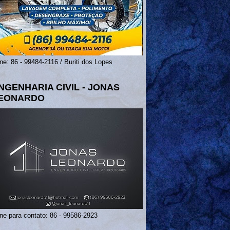
ne: 86 - 99484-2116 / Buriti dos Lopes
NGENHARIA CIVIL - JONAS
EONARDO
ne para contato: 86 - 99586-2923