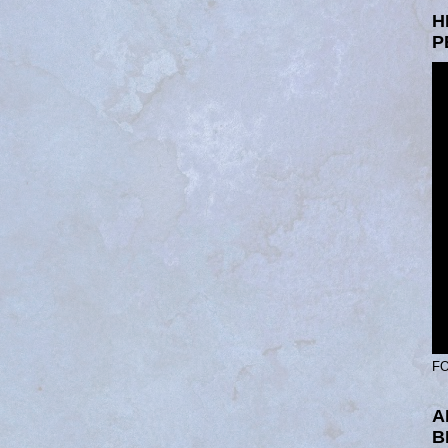
H
P
FO
A
B