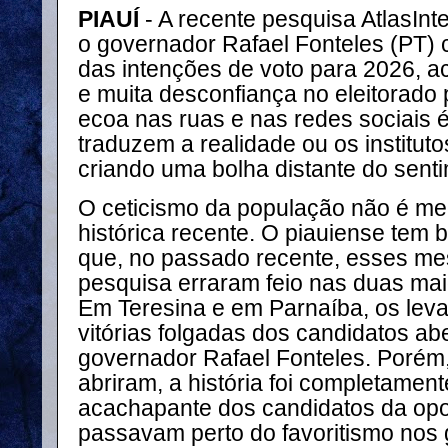
PIAUÍ
- A recente pesquisa AtlasInt
o governador Rafael Fonteles (PT)
das intenções de voto para 2026, a
e muita desconfiança no eleitorado 
ecoa nas ruas e nas redes sociais 
traduzem a realidade ou os institut
criando uma bolha distante do sent
O ceticismo da população não é mer
histórica recente. O piauiense tem
que, no passado recente, esses mes
pesquisa erraram feio nas duas mai
Em Teresina e em Parnaíba, os le
vitórias folgadas dos candidatos a
governador Rafael Fonteles. Porém
abriram, a história foi completamente
acachapante dos candidatos da opo
passavam perto do favoritismo nos gr