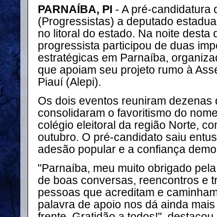
PARNAÍBA, PI
- A pré-candidatura 
(Progressistas) a deputado estadua
no litoral do estado. Na noite desta q
progressista participou de duas imp
estratégicas em Parnaíba, organizad
que apoiam seu projeto rumo à Asse
Piauí (Alepi).
Os dois eventos reuniram dezenas
consolidaram o favoritismo do nome
colégio eleitoral da região Norte, c
outubro. O pré-candidato saiu ent
adesão popular e a confiança demo
"Parnaíba, meu muito obrigado pela 
de boas conversas, reencontros e t
pessoas que acreditam e caminham
palavra de apoio nos dá ainda mais
frente. Gratidão a todos!", destacou