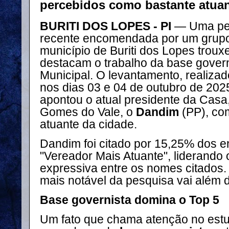
percebidos como bastante atuan
BURITI DOS LOPES - PI
— Uma pes
recente encomendada por um grupo
município de Buriti dos Lopes troux
destacam o trabalho da base gover
Municipal. O levantamento, realizado
nos dias 03 e 04 de outubro de 202
apontou o atual presidente da Casa
Gomes do Vale, o
Dandim
(PP), co
atuante da cidade.
Dandim foi citado por 15,25% dos e
"Vereador Mais Atuante", liderando 
expressiva entre os nomes citados.
mais notável da pesquisa vai além 
Base governista domina o Top 5
Um fato que chama atenção no estu