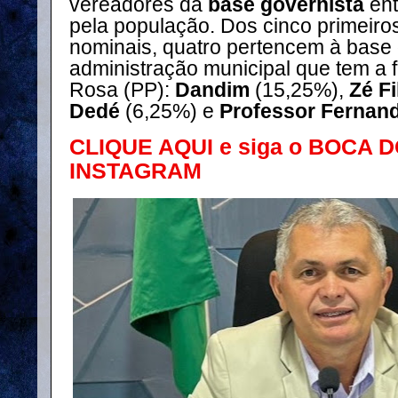
vereadores da
base governista
ent
pela população. Dos cinco primeiro
nominais, quatro pertencem à base
administração municipal que tem a f
Rosa (PP):
Dandim
(15,25%),
Zé Fi
Dedé
(6,25%) e
Professor Fernand
CLIQUE AQUI e siga o BOCA 
INSTAGRAM
⠀