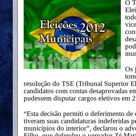
O T
Ele
tod
vic
con
des
pod
mun
Os 
tom
resolução do TSE (Tribunal Superior El
candidatos com contas desaprovadas em
pudessem disputar cargos eletivos em 
“Esta decisão permiti o deferimento de
tiveram suas candidaturas indeferidas pe
municípios do interior”, declarou o a
Filho, que defendeu o vereador Zé Mari