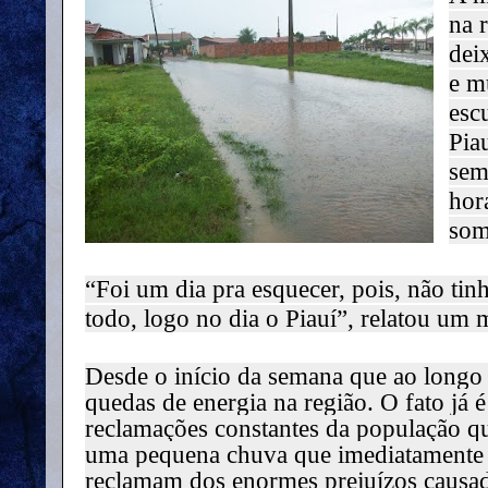
na 
dei
e m
esc
Pia
sem
hor
som
“Foi um dia pra esquecer, pois, não tin
todo, logo no dia o Piauí”, relatou um
Desde o início da semana que ao longo d
quedas de energia na região. O fato j
reclamações constantes da população que
uma pequena chuva que imediatamente f
reclamam dos enormes prejuízos causad