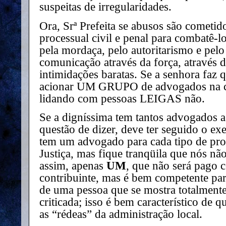
suspeitas de irregularidades.
Ora, Srª Prefeita se abusos são cometido
processual civil e penal para combatê-l
pela mordaça, pelo autoritarismo e pelo
comunicação através da força, através d
intimidações baratas. Se a senhora faz 
acionar UM GRUPO de advogados na cap
lidando com pessoas LEIGAS não.
Se a digníssima tem tantos advogados 
questão de dizer, deve ter seguido o e
tem um advogado para cada tipo de pro
Justiça, mas fique tranqüila que nós n
assim, apenas
UM
, que não será pago 
contribuinte, mas é bem competente pa
de uma pessoa que se mostra totalment
criticada; isso é bem característico d
as “rédeas” da administração local.