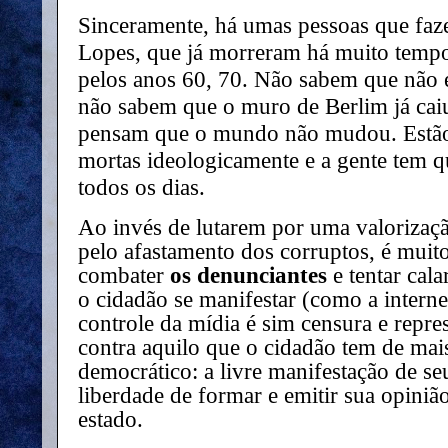
Sinceramente, há umas pessoas que faze
Lopes, que já morreram há muito temp
pelos anos 60, 70. Não sabem que não e
não sabem que o muro de Berlim já caiu
pensam que o mundo não mudou. Estão
mortas ideologicamente e a gente tem qu
todos os dias.
Ao invés de lutarem por uma valorização
pelo afastamento dos corruptos, é muito 
combater
os denunciantes
e tentar cala
o cidadão se manifestar (como a internet
controle da mídia é sim censura e repre
contra aquilo que o cidadão tem de ma
democrático: a livre manifestação de se
liberdade de formar e emitir sua opiniã
estado.