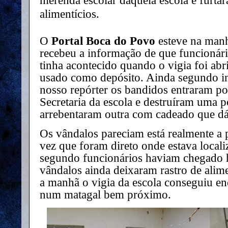
merenda escolar daquela escola e furta
alimentícios.
O
Portal Boca do Povo
esteve na manh
recebeu a informação de que funcionár
tinha acontecido quando o vigia foi abri
usado como depósito. Ainda segundo i
nosso repórter os bandidos entraram por
Secretaria da escola e destruíram uma p
arrebentaram outra com cadeado que dá 
Os vândalos pareciam está realmente a 
vez que foram direto onde estava locali
segundo funcionários haviam chegado h
vândalos ainda deixaram rastro de alim
a manhã o vigia da escola conseguiu en
num matagal bem próximo.