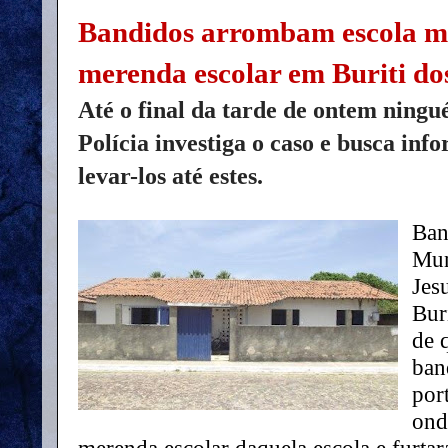
Bandidos arrombam escola mu
merenda escolar em Buriti do
Até o final da tarde de ontem ningu
Polícia investiga o caso e busca in
levar-los até estes.
Ban
Mun
Jes
Bur
de 
ban
por
ond