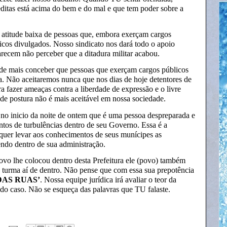
editas está acima do bem e do mal e que tem poder sobre a
 atitude baixa de pessoas que, embora exerçam cargos
licos divulgados. Nosso sindicato nos dará todo o apoio
arecem não perceber que a ditadura militar acabou.
ode mais conceber que pessoas que exerçam cargos públicos
. Não aceitaremos nunca que nos dias de hoje detentores de
a fazer ameaças contra a liberdade de expressão e o livre
 de postura não é mais aceitável em nossa sociedade.
 no inicio da noite de ontem que é uma pessoa despreparada e
tos de turbulências dentro de seu Governo. Essa é a
uer levar aos conhecimentos de seus munícipes as
ndo dentro de sua administração.
ovo lhe colocou dentro desta Prefeitura ele (povo) também
a turma aí de dentro. Não pense que com essa sua prepotência
DAS RUAS’
. Nossa equipe jurídica irá avaliar o teor da
 do caso. Não se esqueça das palavras que TU falaste.