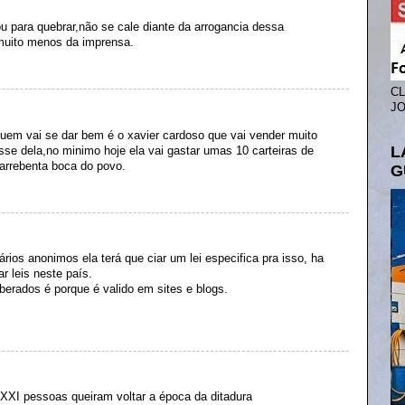
u para quebrar,não se cale diante da arrogancia dessa
e muito menos da imprensa.
CL
JO
uem vai se dar bem é o xavier cardoso que vai vender muito
L
esse dela,no minimo hoje ela vai gastar umas 10 carteiras de
u.arrebenta boca do povo.
G
rios anonimos ela terá que ciar um lei especifica pra isso, ha
ar leis neste país.
berados é porque é valido em sites e blogs.
 XXI pessoas queiram voltar a época da ditadura