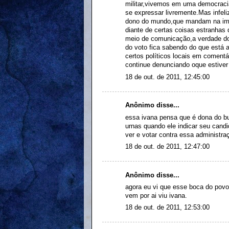
militar,vivemos em uma democracia
se expressar livremente.Mas infel
dono do mundo,que mandam na imp
diante de certas coisas estranhas
meio de comunicação,a verdade doi
do voto fica sabendo do que está a
certos políticos locais em coment
continue denunciando oque estiver 
18 de out. de 2011, 12:45:00
Anônimo disse...
essa ivana pensa que é dona do bu
urnas quando ele indicar seu candi
ver e votar contra essa administraç
18 de out. de 2011, 12:47:00
Anônimo disse...
agora eu vi que esse boca do povo
vem por ai viu ivana.
18 de out. de 2011, 12:53:00