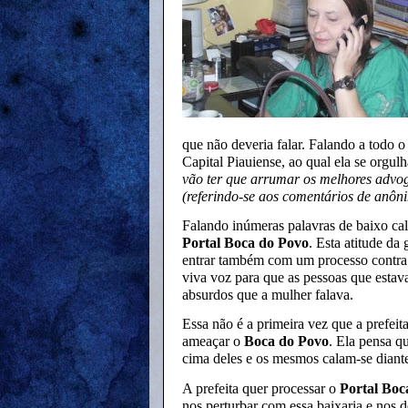
que não deveria falar. Falando a todo
Capital Piauiense, ao qual ela se orgulh
vão ter que arrumar os melhores advo
(referindo-se aos comentários de anôn
Falando inúmeras palavras de baixo cal
Portal Boca do Povo
. Esta atitude da
entrar também com um processo contra 
viva voz para que as pessoas que esta
absurdos que a mulher falava.
Essa não é a primeira vez que a prefeit
ameaçar o
Boca do Povo
. Ela pensa q
cima deles e os mesmos calam-se diante
A prefeita quer processar o
Portal Boc
nos perturbar com essa baixaria e nos 