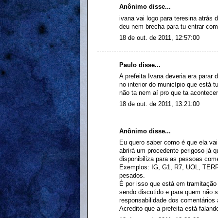
Anônimo disse...
ivana vai logo para teresina atrás
deu nem brecha para tu entrar com
18 de out. de 2011, 12:57:00
Paulo disse...
A prefeita Ivana deveria era parar
no interior do município que está 
não ta nem aí pro que ta acontece
18 de out. de 2011, 13:21:00
Anônimo disse...
Eu quero saber como é que ela va
abrirá um procedente perigoso já q
disponibiliza para as pessoas co
Exemplos: IG, G1, R7, UOL, TERRA 
pesados.
É por isso que está em tramitaç
sendo discutido e para quem não sa
responsabilidade dos comentários
Acredito que a prefeita está falan