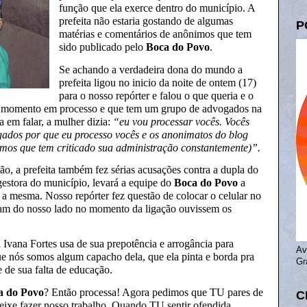
função que ela exerce dentro do município. A
prefeita não estaria gostando de algumas
P
matérias e comentários de anônimos que tem
sido publicado pelo
Boca do Povo
.
Se achando a verdadeira dona do mundo a
prefeita ligou no inicio da noite de ontem (17)
para o nosso repórter e falou o que queria e o
 o momento em processo e que tem um grupo de advogados na
a em falar, a mulher dizia:
“eu vou processar vocês. Vocês
gados por que eu processo vocês e os anonimatos do blog
imos que tem criticado sua administração constantemente)”.
ão, a prefeita também fez sérias acusações contra a dupla do
 gestora do município, levará a equipe do
Boca do Povo
a
a mesma. Nosso repórter fez questão de colocar o celular no
vam do nosso lado no momento da ligação ouvissem os
a Ivana Fortes usa de sua prepotência e arrogância para
Av
ue nós somos algum capacho dela, que ela pinta e borda pra
Gr
 de sua falta de educação.
a do Povo
? Então processa! Agora pedimos que TU pares de
C
deixe fazer nosso trabalho. Quando TU sentir ofendida,