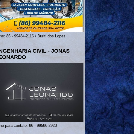
ne: 86 - 99484-2116 / Buriti dos Lopes
NGENHARIA CIVIL - JONAS
EONARDO
ne para contato: 86 - 99586-2923