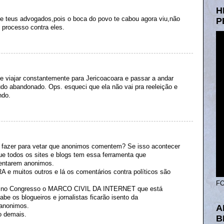
H
 de teus advogados,pois o boca do povo te cabou agora viu,não
P
 processo contra eles.
 de viajar constantemente para Jericoacoara e passar a andar
tudo abandonado. Ops. esqueci que ela não vai pra reeleição e
ndo.
i fazer para vetar que anonimos comentem? Se isso acontecer
ue todos os sites e blogs tem essa ferramenta que
mentarem anonimos.
e muitos outros e lá os comentários contra políticos são
FO
ão no Congresso o MARCO CIVIL DA INTERNET que está
be os blogueiros e jornalistas ficarão isento da
 anonimos.
A
do demais.
B