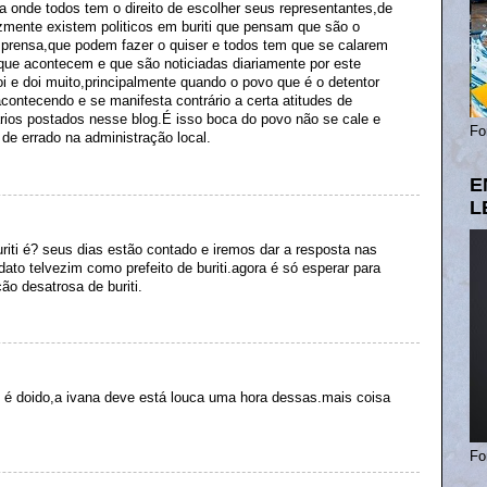
 onde todos tem o direito de escolher seus representantes,de
izmente existem politicos em buriti que pensam que são o
rensa,que podem fazer o quiser e todos tem que se calarem
 que acontecem e que são noticiadas diariamente por este
 e doi muito,principalmente quando o povo que é o detentor
contecendo e se manifesta contrário a certa atitudes de
ários postados nesse blog.É isso boca do povo não se cale e
Fo
de errado na administração local.
E
L
riti é? seus dias estão contado e iremos dar a resposta nas
dato telvezim como prefeito de buriti.agora é só esperar para
ão desatrosa de buriti.
 é doido,a ivana deve está louca uma hora dessas.mais coisa
Fo