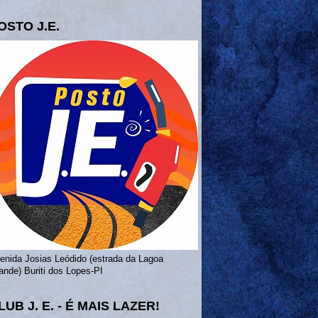
OSTO J.E.
enida Josias Leódido (estrada da Lagoa
ande) Buriti dos Lopes-PI
LUB J. E. - É MAIS LAZER!