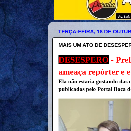
TERÇA-FEIRA, 18 DE OUTUB
MAIS UM ATO DE DESESPE
DESESPERO
- Pref
ameaça repórter e e
Ela não estaria gostando das 
publicados pelo Portal Boca 