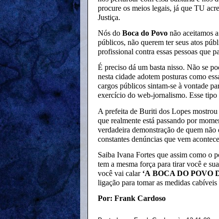
procure os meios legais, já que TU acr
Justiça.
Nós do
Boca do Povo
não aceitamos a
públicos, não querem ter seus atos púb
profissional contra essas pessoas que p
É preciso dá um basta nisso. Não se p
nesta cidade adotem posturas como essa
cargos públicos sintam-se à vontade par
exercício do web-jornalismo. Esse tipo
A prefeita de Buriti dos Lopes mostrou
que realmente está passando por momen
verdadeira demonstração de quem não q
constantes denúncias que vem acontece
Saiba Ivana Fortes que assim como o p
tem a mesma força para tirar você e su
você vai calar
‘A
BOCA DO POVO 
ligação para tomar as medidas cabíveis
Por: Frank Cardoso