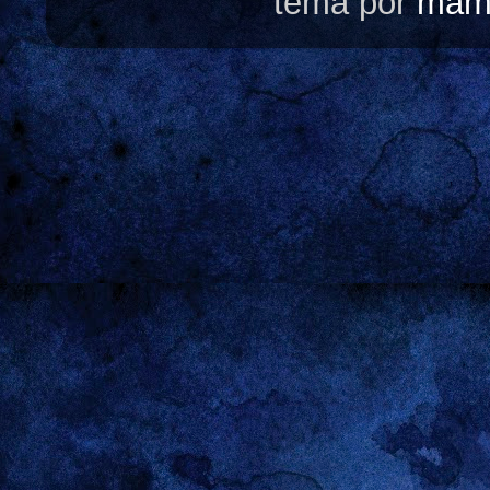
tema por
mam