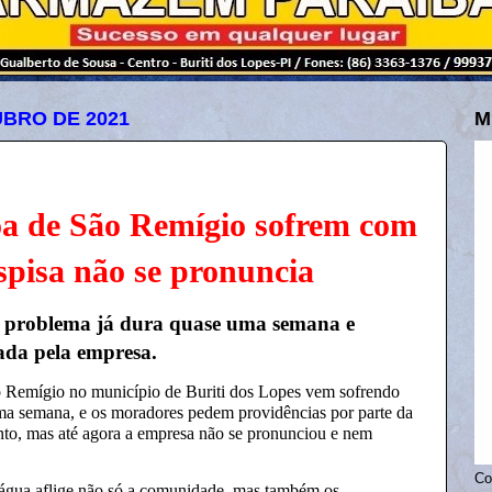
UBRO DE 2021
M
a de São Remígio sofrem com
spisa não se pronuncia
o problema já dura quase uma semana e
ada pela empresa.
Remígio no município de Buriti dos Lopes vem sofrendo
uma semana, e os moradores pedem providências por parte da
nto, mas até agora a empresa não se pronunciou e nem
Co
 água aflige não só a comunidade, mas também os