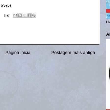
o Povo)
EM
A
Página inicial
Postagem mais antiga