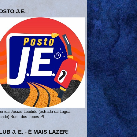
OSTO J.E.
enida Josias Leódido (estrada da Lagoa
ande) Buriti dos Lopes-PI
LUB J. E. - É MAIS LAZER!