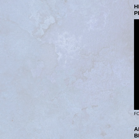
H
P
FO
A
B