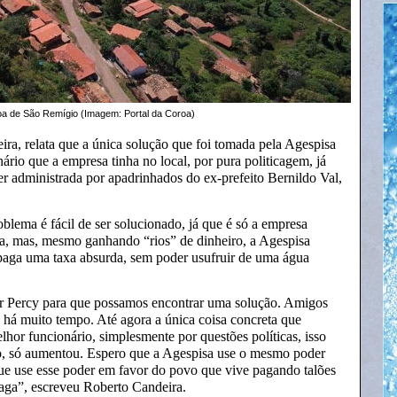
a de São Remígio (Imagem: Portal da Coroa)
a, relata que a única solução que foi tomada pela Agespisa
rio que a empresa tinha no local, por pura politicagem, já
r administrada por apadrinhados do ex-prefeito Bernildo Val,
blema é fácil de ser solucionado, já que é só a empresa
a, mas, mesmo ganhando “rios” de dinheiro, a Agespisa
paga uma taxa absurda, sem poder usufruir de uma água
ior Percy para que possamos encontrar uma solução. Amigos
o há muito tempo. Até agora a única coisa concreta que
lhor funcionário, simplesmente por questões políticas, isso
io, só aumentou. Espero que a Agespisa use o mesmo poder
que use esse poder em favor do povo que vive pagando talões
paga”, escreveu Roberto Candeira.