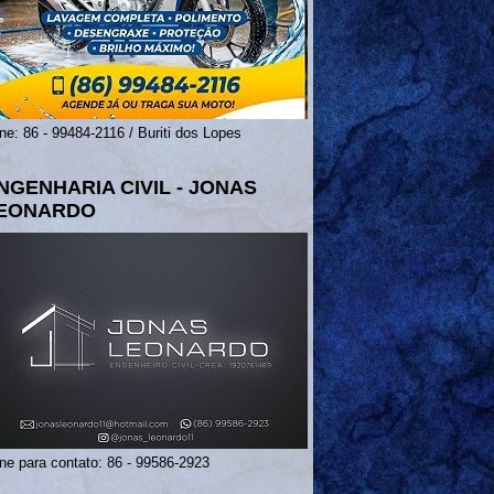
ne: 86 - 99484-2116 / Buriti dos Lopes
NGENHARIA CIVIL - JONAS
EONARDO
ne para contato: 86 - 99586-2923