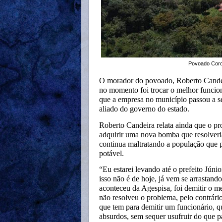
Povoado Coro
O morador do povoado, Roberto Candeir
no momento foi trocar o melhor funcioná
que a empresa no município passou a se
aliado do governo do estado.
Roberto Candeira relata ainda que o pro
adquirir uma nova bomba que resolveri
continua maltratando a população que 
potável.
“Eu estarei levando até o prefeito Jún
isso não é de hoje, já vem se arrastand
aconteceu da Agespisa, foi demitir o me
não resolveu o problema, pelo contrár
que tem para demitir um funcionário, 
absurdos, sem sequer usufruir do que 