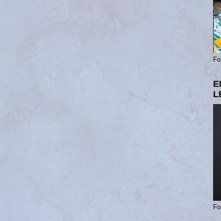
Fo
E
L
Fo