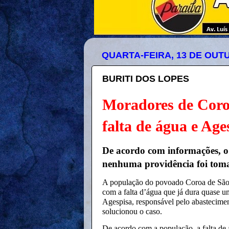
QUARTA-FEIRA, 13 DE OUT
BURITI DOS LOPES
Moradores de Coro
falta de água e Age
De acordo com informações, 
nenhuma providência foi tom
A população do povoado Coroa de São 
com a falta d’água que já dura quase 
Agespisa, responsável pelo abastecime
solucionou o caso.
De acordo com a população, a falta de