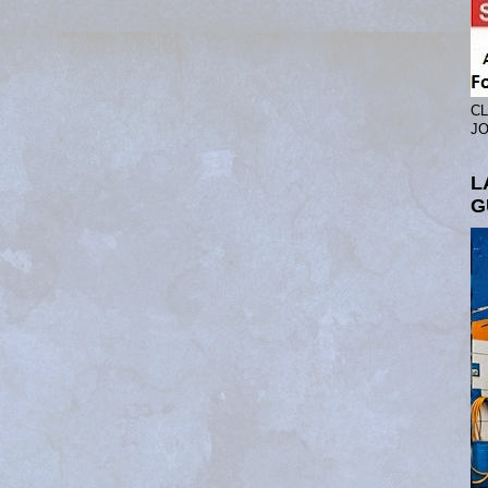
CL
JO
L
G