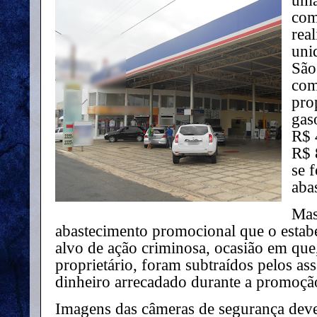
uma
com
rea
uni
São
com
prop
gas
R$ 
R$ 
se 
aba
Mas
abastecimento promocional que o estab
alvo de ação criminosa, ocasião em qu
proprietário, foram subtraídos pelos as
dinheiro arrecadado durante a promoçã
Imagens das câmeras de segurança dev