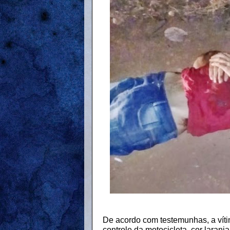
De acordo com testemunhas, a vítim
controle da motocicleta, cor laran