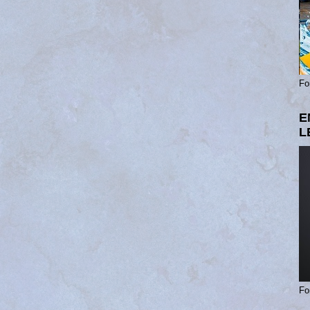
Fo
E
L
Fo