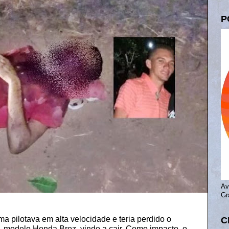
P
Av
Gr
a pilotava em alta velocidade e teria perdido o
C
ja, modelo Honda Broz, vindo a cair. Como impacto, o