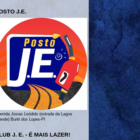
OSTO J.E.
enida Josias Leódido (estrada da Lagoa
ande) Buriti dos Lopes-PI
LUB J. E. - É MAIS LAZER!