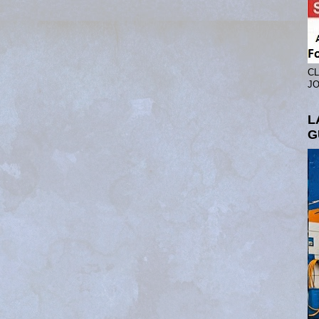
CL
JO
L
G