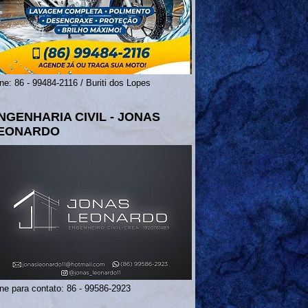
ne: 86 - 99484-2116 / Buriti dos Lopes
NGENHARIA CIVIL - JONAS
EONARDO
ne para contato: 86 - 99586-2923