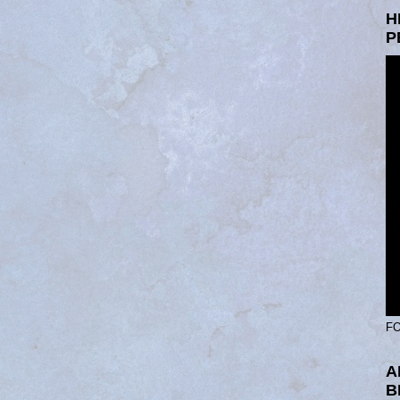
H
P
FO
A
B