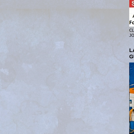
CL
JO
L
G