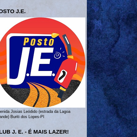
OSTO J.E.
enida Josias Leódido (estrada da Lagoa
ande) Buriti dos Lopes-PI
LUB J. E. - É MAIS LAZER!