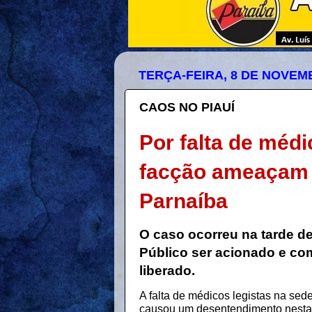
TERÇA-FEIRA, 8 DE NOVEM
CAOS NO PIAUÍ
Por falta de médi
facção ameaçam r
Parnaíba
O caso ocorreu na tarde de
Público ser acionado e com
liberado.
A falta de médicos legistas na sed
causou um desentendimento nesta 