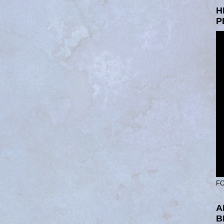
H
P
FO
A
B