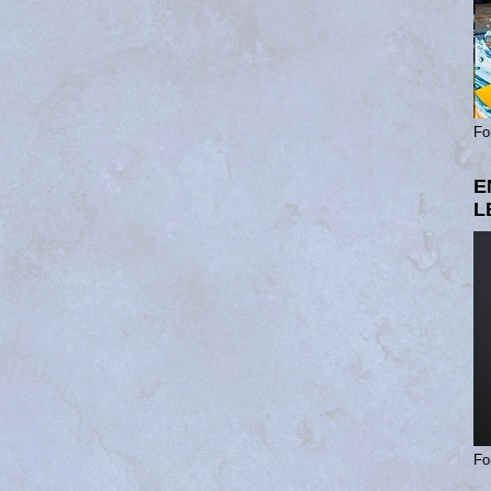
Fo
E
L
Fo