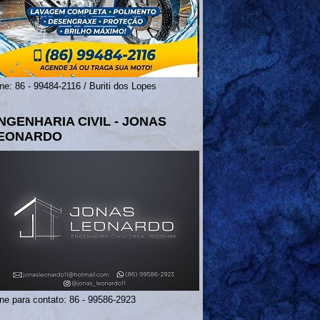
ne: 86 - 99484-2116 / Buriti dos Lopes
NGENHARIA CIVIL - JONAS
EONARDO
ne para contato: 86 - 99586-2923