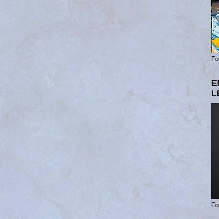
Fo
E
L
Fo