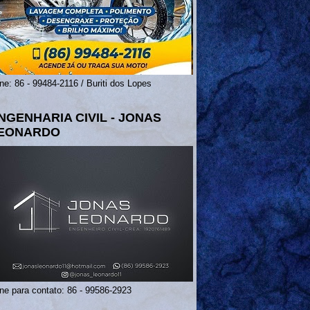
ne: 86 - 99484-2116 / Buriti dos Lopes
NGENHARIA CIVIL - JONAS
EONARDO
ne para contato: 86 - 99586-2923