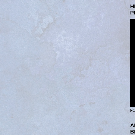
H
P
FO
A
B