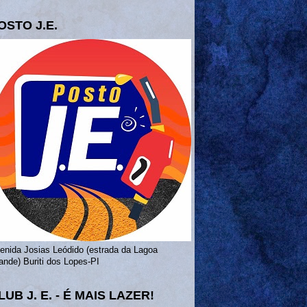
OSTO J.E.
enida Josias Leódido (estrada da Lagoa
ande) Buriti dos Lopes-PI
LUB J. E. - É MAIS LAZER!