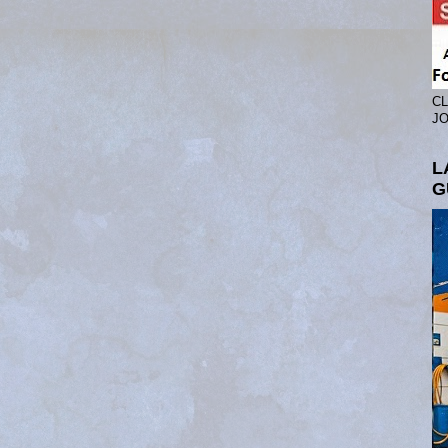
CL
JO
L
G