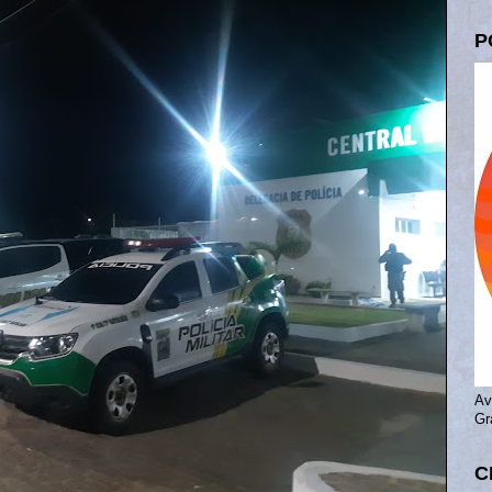
P
Av
Gr
C