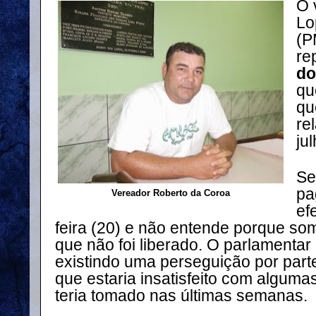
O 
Lo
(P
re
do
qu
qu
re
ju
Se
pa
Vereador Roberto da Coroa
ef
feira (20) e não entende porque som
que não foi liberado. O parlamentar 
existindo uma perseguição por part
que estaria insatisfeito com algumas
teria tomado nas últimas semanas.