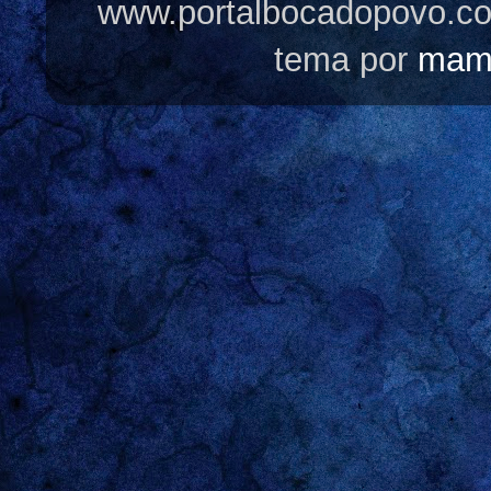
www.portalbocadopovo.c
tema por
mam