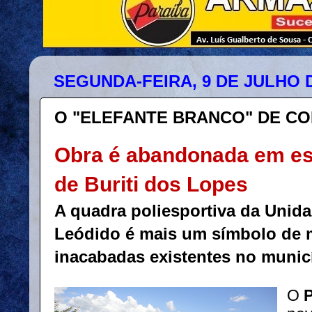
SEGUNDA-FEIRA, 9 DE JULHO D
O "ELEFANTE BRANCO" DE CO
Obra é abandonada em es
de Buriti dos Lopes
A quadra poliesportiva da Unid
Leódido é mais um símbolo de m
inacabadas existentes no munic
O
P