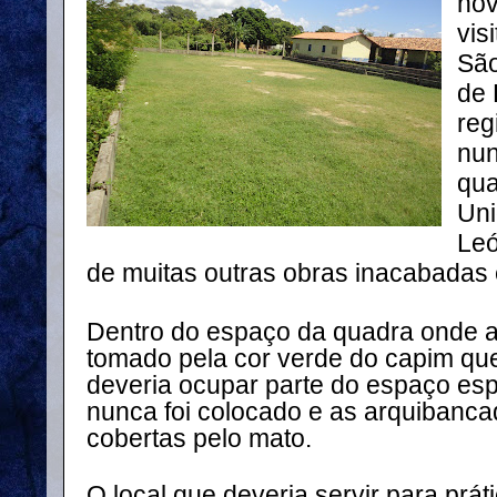
nov
vis
São
de 
reg
nun
qua
Uni
Leó
de muitas outras obras inacabadas 
Dentro do espaço da quadra onde a b
tomado pela cor verde do capim que 
deveria ocupar parte do espaço esp
nunca foi colocado e as arquibanca
cobertas pelo mato.
O local que deveria servir para prát