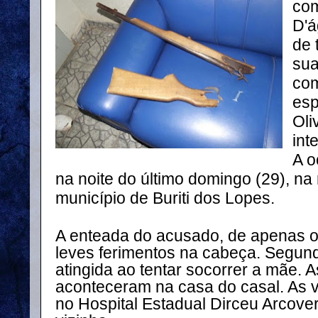
com
D'á
de 
sua
co
esp
Oli
int
A o
na noite do último domingo (29), na
município de Buriti dos Lopes.
A enteada do acusado, de apenas o
leves ferimentos na cabeça. Segundo 
atingida ao tentar socorrer a mãe. 
aconteceram na casa do casal. As v
no Hospital Estadual Dirceu Arcove