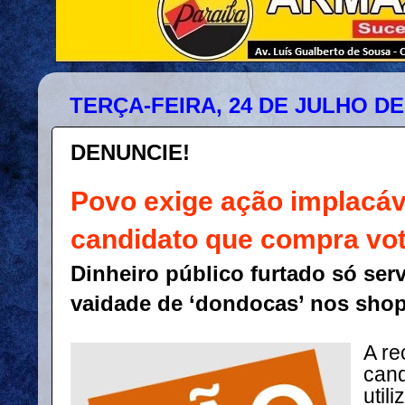
TERÇA-FEIRA, 24 DE JULHO DE
DENUNCIE!
Povo exige ação implacáv
candidato que compra vo
Dinheiro público furtado só serv
vaidade de ‘dondocas’ nos shop
A re
cand
util