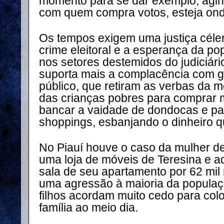
momento para se dar exemplo, agin
com quem compra votos, esteja onde 
Os tempos exigem uma justiça céle
crime eleitoral e a esperança da po
nos setores destemidos do judiciári
suporta mais a complacência com g
público, que retiram as verbas da 
das crianças pobres para comprar 
bancar a vaidade de dondocas e pa
shoppings, esbanjando o dinheiro q
No Piauí houve o caso da mulher de 
uma loja de móveis de Teresina e a
sala de seu apartamento por 62 mil 
uma agressão à maioria da populaç
filhos acordam muito cedo para col
família ao meio dia.