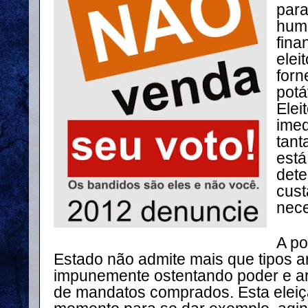
para
humi
fina
elei
forn
potá
Elei
imed
tant
está
dete
cust
nece
A po
Estado não admite mais que tipos a
impunemente ostentando poder e a
de mandatos comprados. Esta eleiç