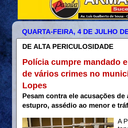
QUARTA-FEIRA, 4 DE JULHO DE
DE ALTA PERICULOSIDADE
Polícia cumpre mandado e
de
vários crimes no municí
Lopes
Pesam contra ele acusações de 
estupro, assédio ao menor e trá
A P