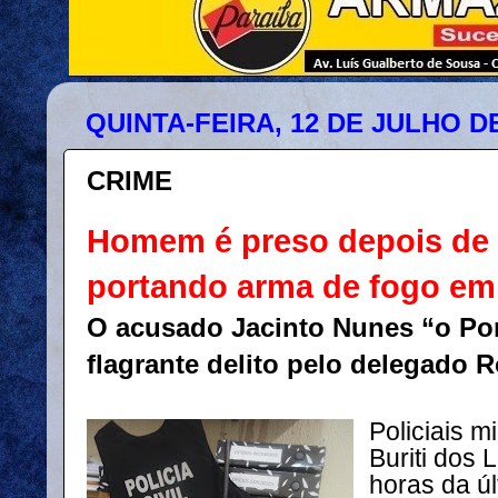
QUINTA-FEIRA, 12 DE JULHO DE
CRIME
Homem é preso depois de i
portando arma de fogo em 
O acusado Jacinto Nunes “o Po
flagrante delito pelo delegado R
Policiais m
Buriti dos 
horas da úl