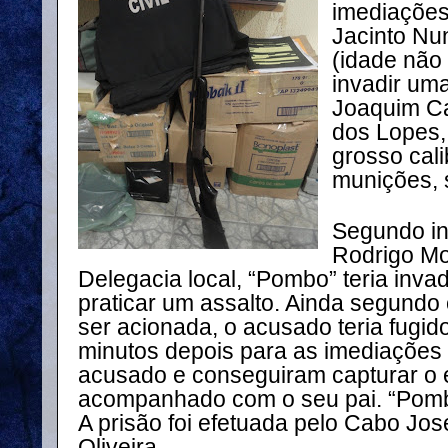
imediações
Jacinto Nu
(idade não
invadir um
Joaquim Cam
dos Lopes,
grosso cali
munições, s
Segundo in
Rodrigo Mo
Delegacia local, “Pombo” teria inva
praticar um assalto. Ainda segundo
ser acionada, o acusado teria fugid
minutos depois para as imediações 
acusado e conseguiram capturar o 
acompanhado com o seu pai. “Pombo
A prisão foi efetuada pelo Cabo Jos
Oliveira.