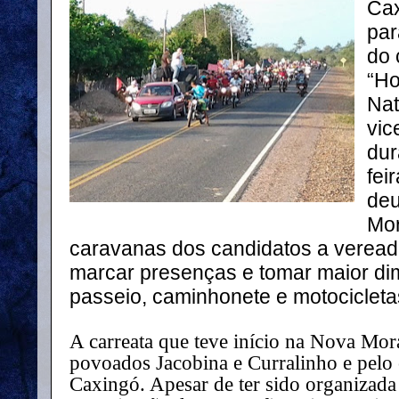
Cax
par
do 
“Ho
Nat
vic
dur
fei
deu
Mor
caravanas dos candidatos a verea
marcar presenças e tomar maior d
passeio, caminhonete e motocicleta
A carreata que teve início na Nova Mo
povoados Jacobina e Curralinho e pelo 
Caxingó. Apesar de ter sido organizada