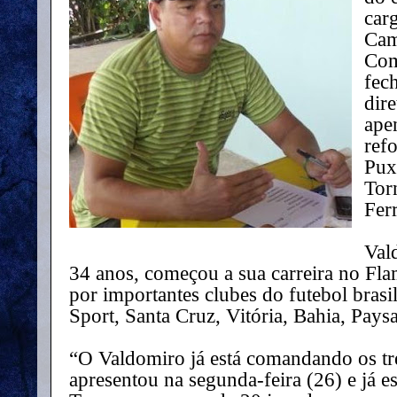
car
Cam
Com
fec
dire
ape
refo
Pux
Tor
Ferr
Val
34 anos, começou a sua carreira no Fl
por importantes clubes do futebol brasi
Sport, Santa Cruz, Vitória, Bahia, Pay
“O Valdomiro já está comandando os tr
apresentou na segunda-feira (26) e já e