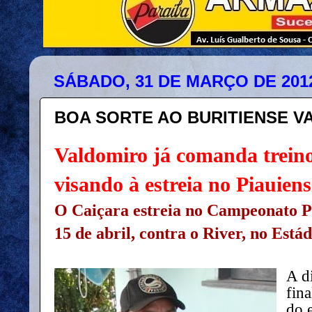
SÁBADO, 31 DE MARÇO DE 201
BOA SORTE AO BURITIENSE V
Valdomiro já comanda trein
visando à estreia no Piauien
O Caiçara estreia no Campeonato P
15 de abril, contra o River, no Está
A d
fin
do 