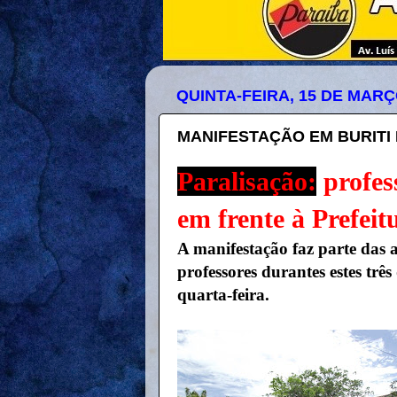
QUINTA-FEIRA, 15 DE MARÇ
MANIFESTAÇÃO EM BURITI
Paralisação:
profes
em frente à Prefeit
A manifestação faz parte das a
professores durantes estes três
quarta-feira.