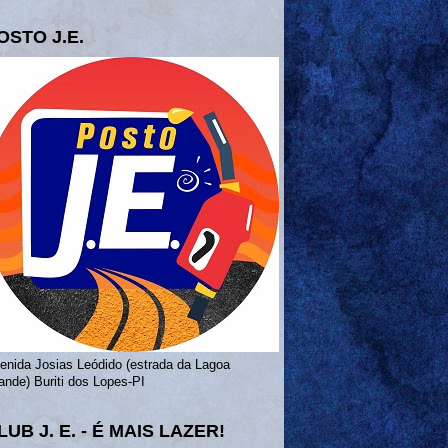
OSTO J.E.
enida Josias Leódido (estrada da Lagoa
ande) Buriti dos Lopes-PI
LUB J. E. - É MAIS LAZER!