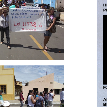
H
P
FO
A
B