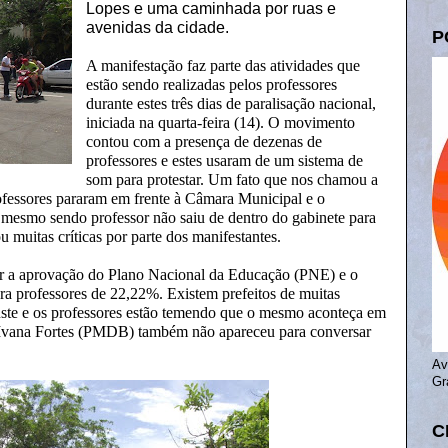
Lopes e uma caminhada por ruas e
avenidas da cidade.
P
A manifestação faz parte das atividades que
estão sendo realizadas pelos professores
durante estes três dias de paralisação nacional,
iniciada na quarta-feira (14). O movimento
contou com a presença de dezenas de
professores e estes usaram de um sistema de
som para protestar. Um fato que nos chamou a
ofessores pararam em frente à Câmara Municipal e o
 mesmo sendo professor não saiu de dentro do gabinete para
 muitas críticas por parte dos manifestantes.
car a aprovação do Plano Nacional da Educação (PNE) e o
ra professores de 22,22%. Existem prefeitos de muitas
juste e os professores estão temendo que o mesmo aconteça em
l Ivana Fortes (PMDB) também não apareceu para conversar
Av
Gr
C