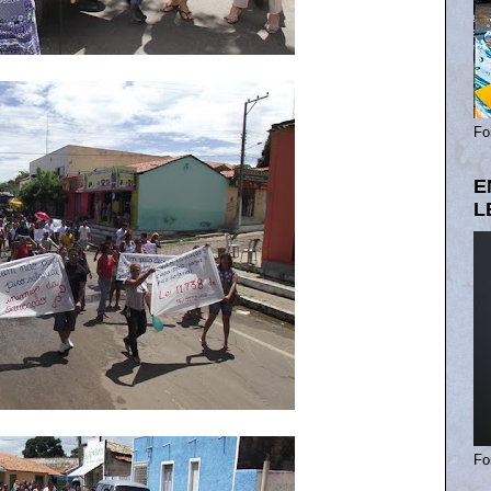
Fo
E
L
Fo