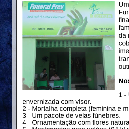
Um 
Fun
fin
fam
da 
cob
ime
tra
out
No
1 -
envernizada com visor.
2 - Mortalha completa (feminina e m
3 - Um pacote de velas fúnebres.
4 - Ornamentação com flores natura