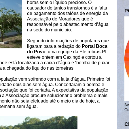
horas sem o líquido precioso. O
causador de tantos transtornos é a falta
P
de pagamento dos talões de energia da
Associação de Moradores que é
responsável pelo abastecimento d’água
na sede do município.
Segundo informações de populares que
ligaram para a redação do
Portal Boca
do Povo
, uma equipe da Eletrobras-PI
esteve ontem em Caxingó e cortou a
nde está localizada a caixa d’água e ‘bomba de puxar
a a chegada do líquido nas torneiras.
pulação vem sofrendo com a falta d’água. Primeiro foi
idade dois dias sem água. Concertaram a bomba e
ssociação que foi cortada. A expectativa da população
m a Associação procure solucionar o problema o mais
mento não seja efetuado até o meio dia de hoje, a
Av
e semana sem água.
Gr
C