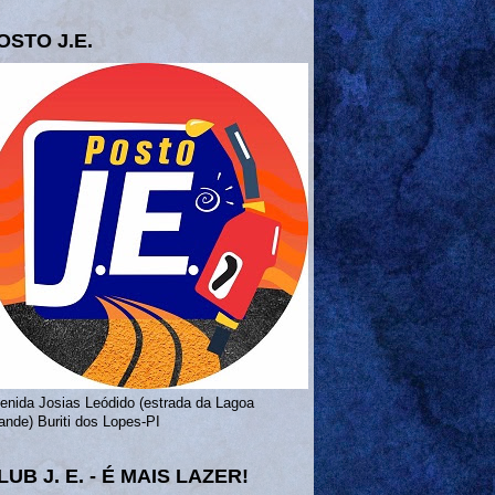
OSTO J.E.
enida Josias Leódido (estrada da Lagoa
ande) Buriti dos Lopes-PI
LUB J. E. - É MAIS LAZER!