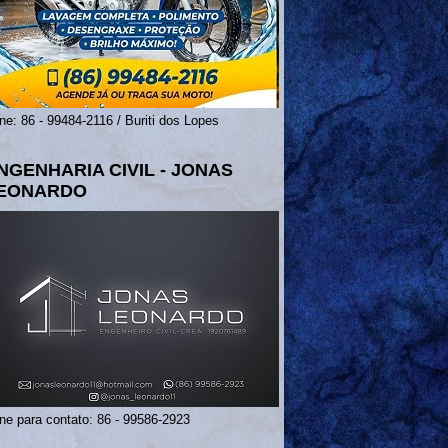
ne: 86 - 99484-2116 / Buriti dos Lopes
NGENHARIA CIVIL - JONAS
EONARDO
ne para contato: 86 - 99586-2923