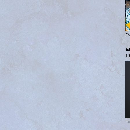
Fo
E
L
Fo