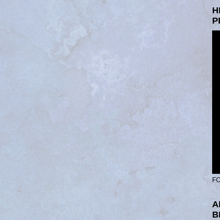
H
P
FO
A
B