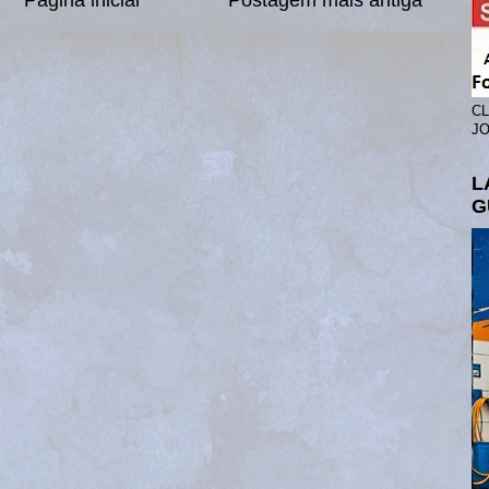
CL
JO
L
G