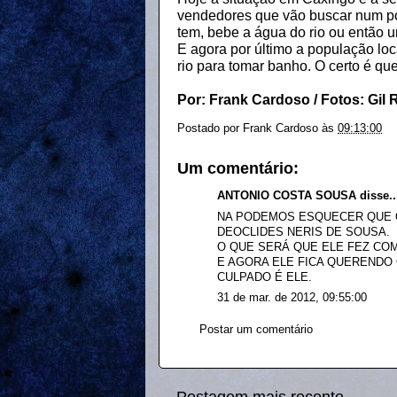
vendedores que vão buscar num po
tem, bebe a água do rio ou então u
E agora por último a população loc
rio para tomar banho. O certo é qu
Por: Frank Cardoso / Fotos: Gil
Postado por
Frank Cardoso
às
09:13:00
Um comentário:
ANTONIO COSTA SOUSA disse..
NA PODEMOS ESQUECER QUE O
DEOCLIDES NERIS DE SOUSA.
O QUE SERÁ QUE ELE FEZ COM
E AGORA ELE FICA QUERENDO 
CULPADO É ELE.
31 de mar. de 2012, 09:55:00
Postar um comentário
Postagem mais recente