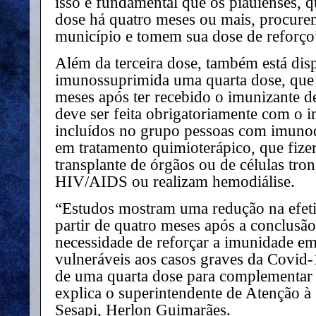
isso é fundamental que os piauienses,
dose há quatro meses ou mais, procure
município e tomem sua dose de reforço”
Além da terceira dose, também está dis
imunossuprimida uma quarta dose, que 
meses após ter recebido o imunizante d
deve ser feita obrigatoriamente com o i
incluídos no grupo pessoas com imunod
em tratamento quimioterápico, que fize
transplante de órgãos ou de células tr
HIV/AIDS ou realizam hemodiálise.
“Estudos mostram uma redução na efeti
partir de quatro meses após a conclusão
necessidade de reforçar a imunidade e
vulneráveis aos casos graves da Covid-
de uma quarta dose para complementar 
explica o superintendente de Atenção à
Sesapi, Herlon Guimarães.