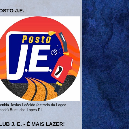
OSTO J.E.
enida Josias Leódido (estrada da Lagoa
ande) Buriti dos Lopes-PI
LUB J. E. - É MAIS LAZER!