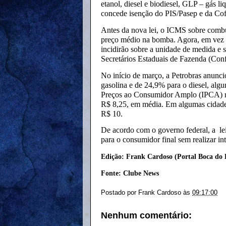
etanol, diesel e biodiesel, GLP – gás li
concede isenção do PIS/Pasep e da Cof
Antes da nova lei, o ICMS sobre combus
preço médio na bomba. Agora, em vez d
incidirão sobre a unidade de medida e 
Secretários Estaduais de Fazenda (Conf
No início de março, a Petrobras anunci
gasolina e de 24,9% para o diesel, alg
Preços ao Consumidor Amplo (IPCA) no
R$ 8,25, em média. Em algumas cidades 
R$ 10.
De acordo com o governo federal, a lei
para o consumidor final sem realizar in
Edição: Frank Cardoso (Portal Boca do 
Fonte: Clube News
Postado por
Frank Cardoso
às
09:17:00
Nenhum comentário: