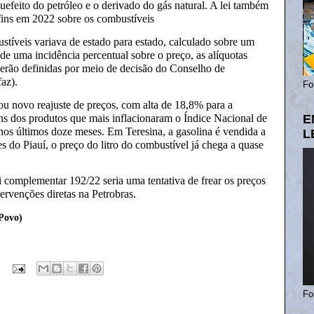
quefeito do petróleo e o derivado do gás natural. A lei também
ins em 2022 sobre os combustíveis
tíveis variava de estado para estado, calculado sobre um
e uma incidência percentual sobre o preço, as alíquotas
serão definidas por meio de decisão do Conselho de
az).
Fo
ou novo reajuste de preços, com alta de 18,8% para a
uns dos produtos que mais inflacionaram o Índice Nacional de
E
s últimos doze meses. Em Teresina, a gasolina é vendida a
L
do Piauí, o preço do litro do combustível já chega a quase
 complementar 192/22 seria uma tentativa de frear os preços
tervenções diretas na Petrobras.
Povo)
Fo