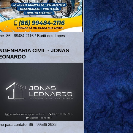
ne: 86 - 99484-2116 / Buriti dos Lopes
NGENHARIA CIVIL - JONAS
EONARDO
ne para contato: 86 - 99586-2923