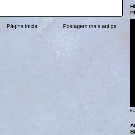
H
P
Página inicial
Postagem mais antiga
FO
A
B