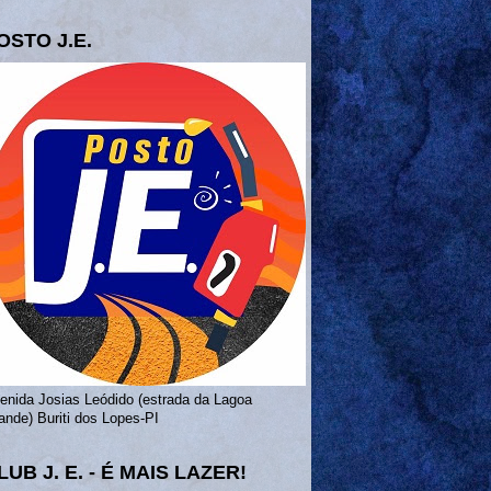
OSTO J.E.
enida Josias Leódido (estrada da Lagoa
ande) Buriti dos Lopes-PI
LUB J. E. - É MAIS LAZER!