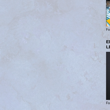
Fo
E
L
Fo