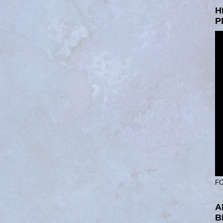
H
P
FO
A
B