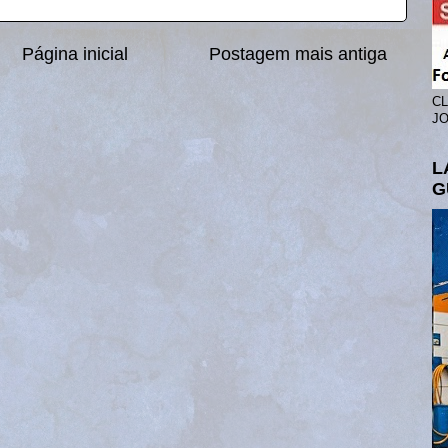
Página inicial
Postagem mais antiga
CL
JO
L
G