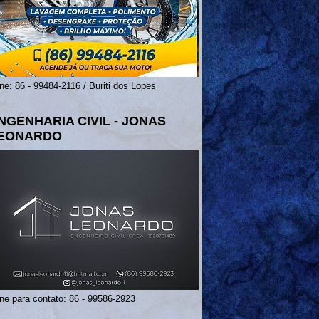
ne: 86 - 99484-2116 / Buriti dos Lopes
NGENHARIA CIVIL - JONAS
EONARDO
ne para contato: 86 - 99586-2923