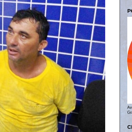
P
Av
Gr
C