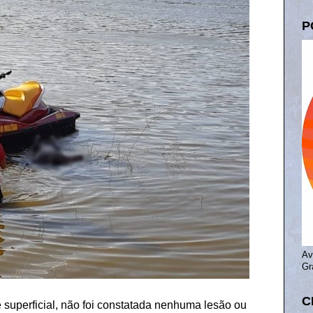
P
Av
Gr
C
 superficial, não foi constatada nenhuma lesão ou