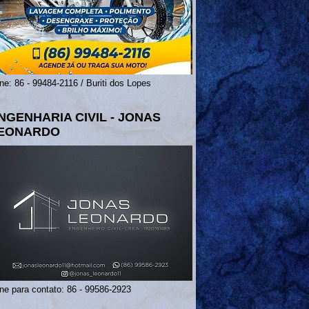
ne: 86 - 99484-2116 / Buriti dos Lopes
NGENHARIA CIVIL - JONAS
EONARDO
ne para contato: 86 - 99586-2923