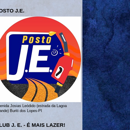
OSTO J.E.
enida Josias Leódido (estrada da Lagoa
ande) Buriti dos Lopes-PI
LUB J. E. - É MAIS LAZER!