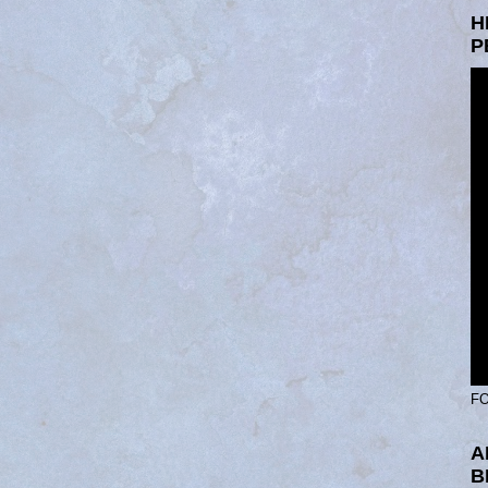
H
P
FO
A
B