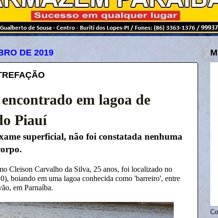
BRO DE 2019
M
TREFAÇÃO
encontrado em lagoa de
do Piauí
xame superficial, não foi constatada nenhuma
corpo.
 Cleison Carvalho da Silva, 25 anos, foi localizado no
/10), boiando em uma lagoa conhecida como 'barreiro', entre
evão, em Parnaíba.
Co