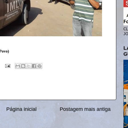
CL
JO
L
Povo)
G
Página inicial
Postagem mais antiga