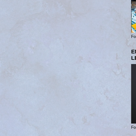
Fo
E
L
Fo