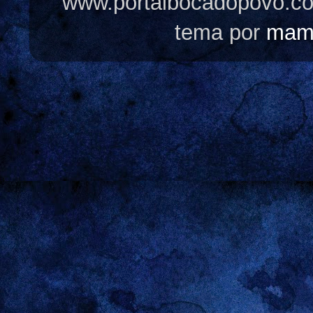
www.portalbocadopovo.c
tema por
mam