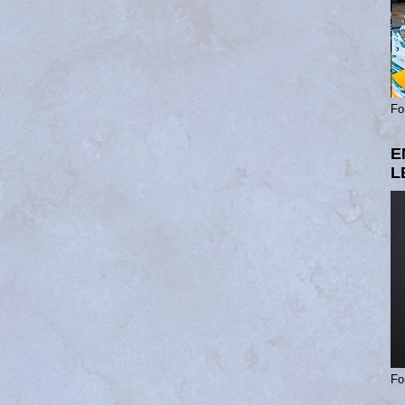
Fo
E
L
Fo