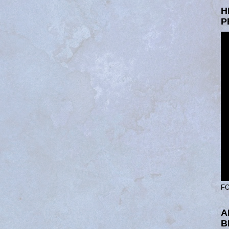
H
P
FO
A
B