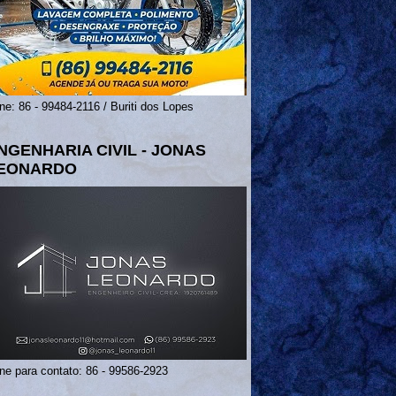
ne: 86 - 99484-2116 / Buriti dos Lopes
NGENHARIA CIVIL - JONAS
EONARDO
ne para contato: 86 - 99586-2923