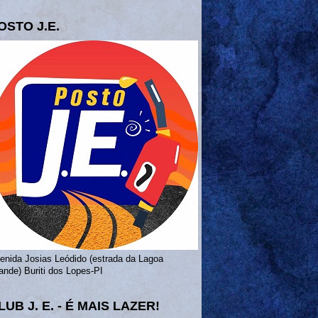
OSTO J.E.
enida Josias Leódido (estrada da Lagoa
ande) Buriti dos Lopes-PI
LUB J. E. - É MAIS LAZER!