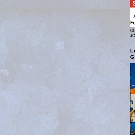
CL
JO
L
G