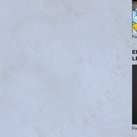
Fo
E
L
Fo