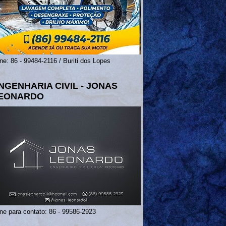
ne: 86 - 99484-2116 / Buriti dos Lopes
NGENHARIA CIVIL - JONAS
EONARDO
ne para contato: 86 - 99586-2923