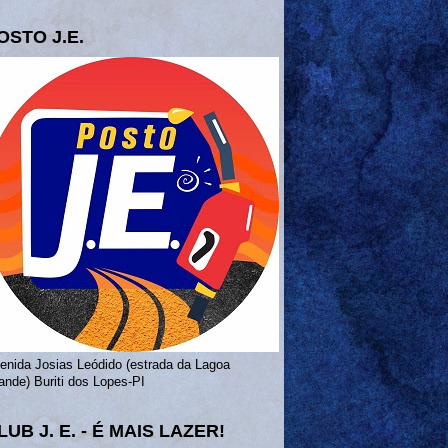
OSTO J.E.
enida Josias Leódido (estrada da Lagoa
ande) Buriti dos Lopes-PI
LUB J. E. - É MAIS LAZER!