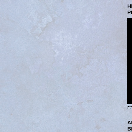
H
P
FO
A
B