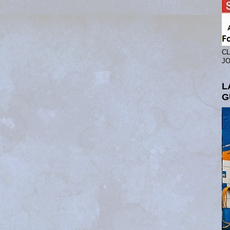
CL
JO
L
G