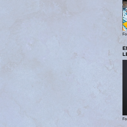
Fo
E
L
Fo