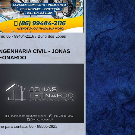
ne: 86 - 99484-2116 / Buriti dos Lopes
NGENHARIA CIVIL - JONAS
EONARDO
ne para contato: 86 - 99586-2923