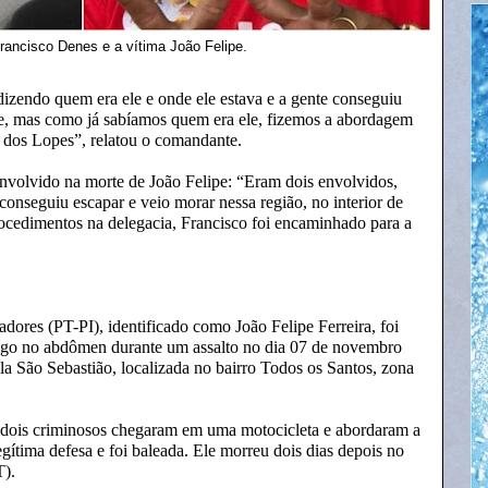
ancisco Denes e a vítima João Felipe.
izendo quem era ele e onde ele estava e a gente conseguiu
me, mas como já sabíamos quem era ele, fizemos a abordagem
i dos Lopes”, relatou o comandante.
envolvido na morte de João Felipe: “Eram dois envolvidos,
conseguiu escapar e veio morar nessa região, no interior de
ocedimentos na delegacia, Francisco foi encaminhado para a
dores (PT-PI), identificado como João Felipe Ferreira, foi
ogo no abdômen durante um assalto no dia 07 de novembro
a São Sebastião, localizada no bairro Todos os Santos, zona
os dois criminosos chegaram em uma motocicleta e abordaram a
egítima defesa e foi baleada. Ele morreu dois dias depois no
T).