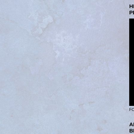
H
P
FO
A
B