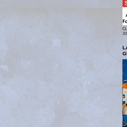
CL
JO
L
G