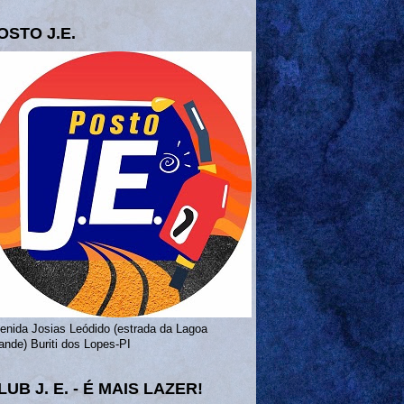
OSTO J.E.
enida Josias Leódido (estrada da Lagoa
ande) Buriti dos Lopes-PI
LUB J. E. - É MAIS LAZER!