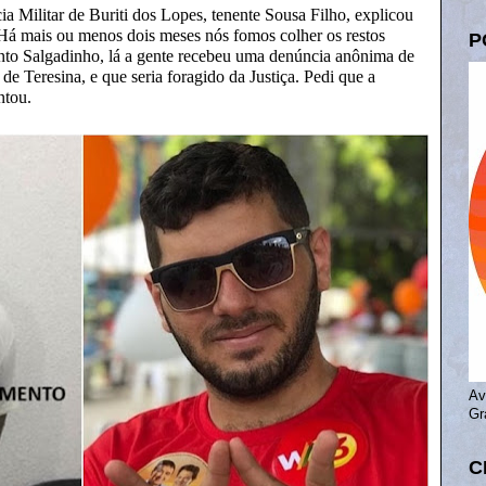
 Militar de Buriti dos Lopes, tenente Sousa Filho, explicou
“Há mais ou menos dois meses nós fomos colher os restos
P
nto Salgadinho, lá a gente recebeu uma denúncia anônima de
de Teresina, e que seria foragido da Justiça. Pedi que a
ntou.
Av
Gr
C