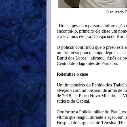
O acusado Fr
“Hoje a pessoa repassou a informação d
encontrá-lo, primeiro ele disse um no
e o levamos ele pra Delegacia de Burit
O policial confirmou que o preso está 
um foi preso pouco tempo depois e ele 
Buriti dos Lopes”, afirmou. Após os pr
Central de Flagrantes de Parnaíba.
Relembre o caso
Um funcionário do Partido dos Trabalha
alvejado com um disparo de arma de f
de 2018, na Praça Novo Milênio, na Vil
sudeste da Capital.
Conforme a Polícia militar do Piauí, 
vítima que reagiu, durante a ação, em l
Hospital de Urgência de Teresina (HU