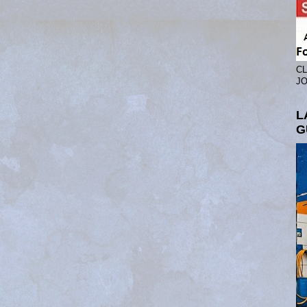
CL
JO
L
G