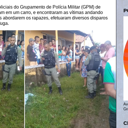
liciais do Grupamento de
Polícia Militar
(GPM) de
P
vam em um carro, e encontraram as vítimas andando
s abordarem os rapazes, efetuaram diversos disparos
uga.
Av
Gr
C