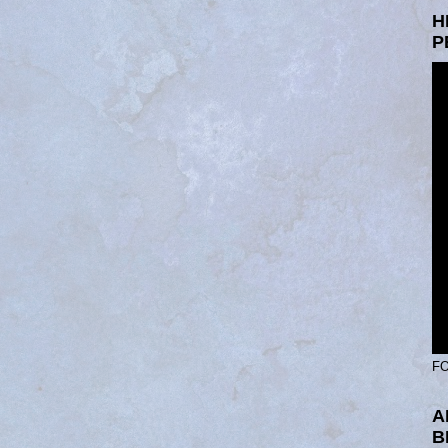
H
P
FO
A
B