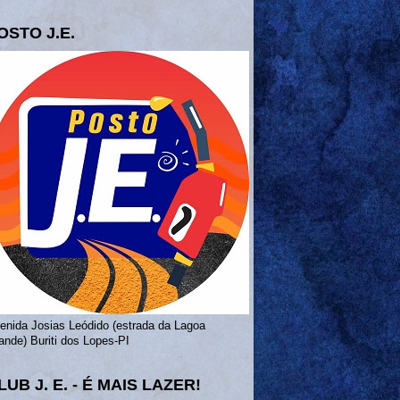
OSTO J.E.
enida Josias Leódido (estrada da Lagoa
ande) Buriti dos Lopes-PI
LUB J. E. - É MAIS LAZER!