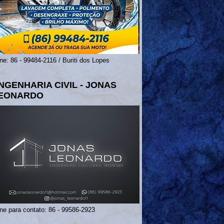
ne: 86 - 99484-2116 / Buriti dos Lopes
NGENHARIA CIVIL - JONAS
EONARDO
ne para contato: 86 - 99586-2923