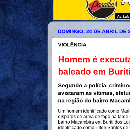
DOMINGO, 24 DE ABRIL DE 
VIOLÊNCIA
Homem é executad
baleado em Burit
Segundo a polícia, crimin
avistaram as vítimas, efet
na região do bairro Macamb
Um homem identificado como Marlo 
disparos de arma de fogo na tarde 
bairro Macambira em Buriti dos Lop
identificado como Elton Santos de 