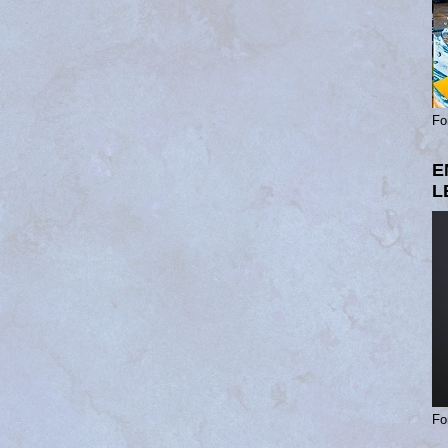
Fo
E
L
Fo