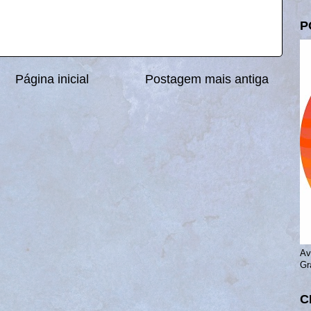
P
Página inicial
Postagem mais antiga
Av
Gr
C