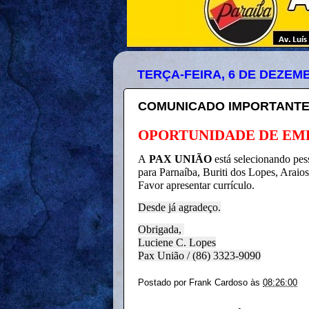
TERÇA-FEIRA, 6 DE DEZEM
COMUNICADO IMPORTANTE
OPORTUNIDADE DE E
A
PAX UNIÃO
está selecionando pes
para Parnaíba, Buriti dos Lopes, Araio
Favor apresentar currículo.
Desde já agradeço.
Obrigada,
Luciene C. Lopes
Pax União
/
(86) 3323-9090
Postado por
Frank Cardoso
às
08:26:00