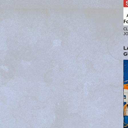
CL
JO
L
G