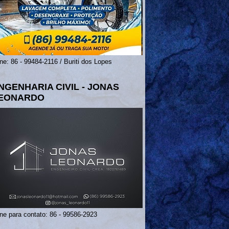
ne: 86 - 99484-2116 / Buriti dos Lopes
NGENHARIA CIVIL - JONAS
EONARDO
ne para contato: 86 - 99586-2923