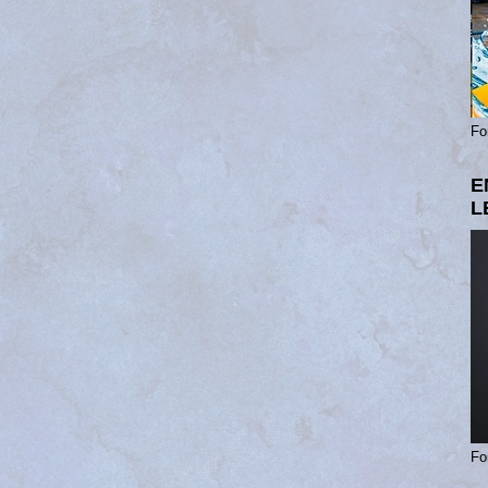
Fo
E
L
Fo