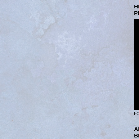
H
P
FO
A
B