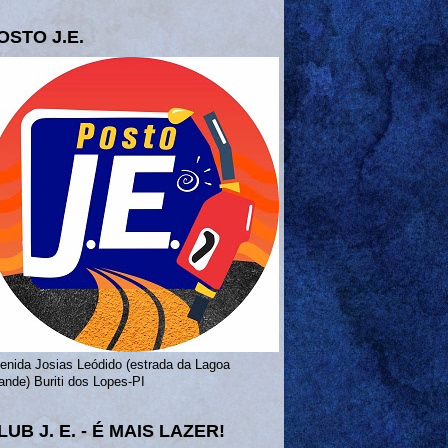
OSTO J.E.
enida Josias Leódido (estrada da Lagoa
ande) Buriti dos Lopes-PI
LUB J. E. - É MAIS LAZER!