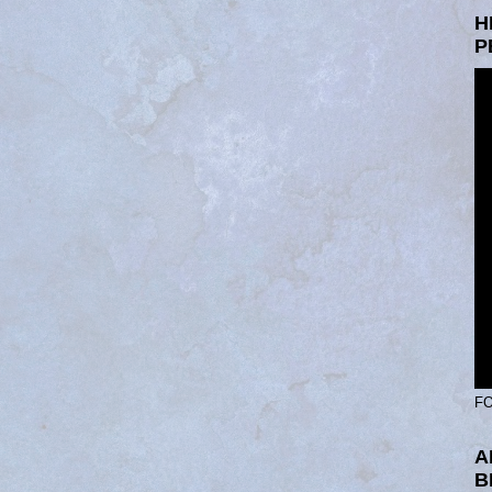
H
P
FO
A
B