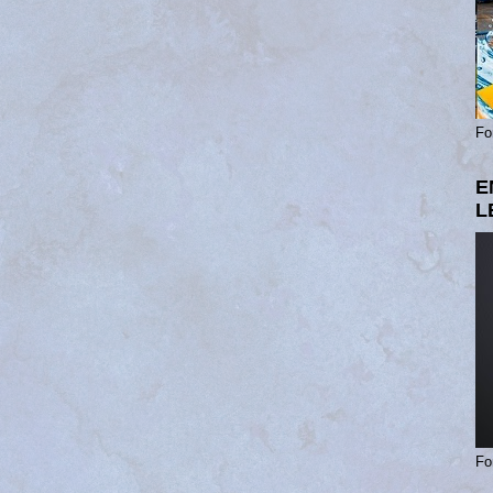
Fo
E
L
Fo