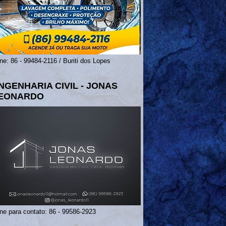
ne: 86 - 99484-2116 / Buriti dos Lopes
NGENHARIA CIVIL - JONAS
EONARDO
ne para contato: 86 - 99586-2923