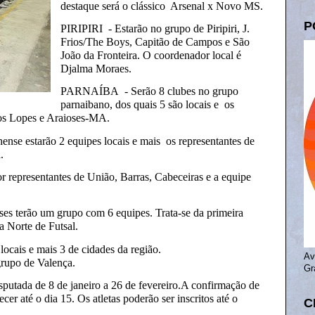
destaque será o clássico Arsenal x Novo MS.
P
PIRIPIRI - Estarão no grupo de Piripiri, J.
Frios/The Boys, Capitão de Campos e São
João da Fronteira. O coordenador local é
Djalma Moraes.
PARNAÍBA - Serão 8 clubes no grupo
parnaibano, dos quais 5 são locais e os
dos Lopes e Araioses-MA.
estarão 2 equipes locais e mais os representantes de
.
representantes de União, Barras, Cabeceiras e a equipe
s terão um grupo com 6 equipes. Trata-se da primeira
a Norte de Futsal.
ocais e mais 3 de cidades da região.
Av
upo de Valença.
Gr
sputada de 8 de janeiro a 26 de fevereiro.A confirmação de
er até o dia 15. Os atletas poderão ser inscritos até o
C