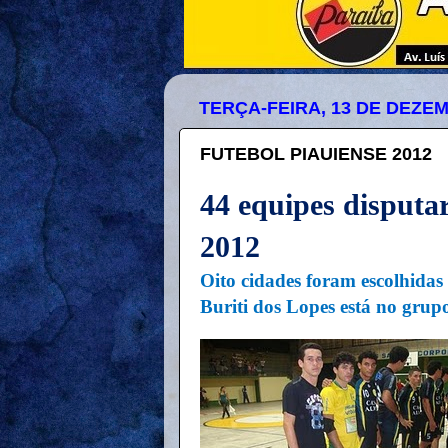
TERÇA-FEIRA, 13 DE DEZE
FUTEBOL PIAUIENSE 2012
44 equipes disputa
2012
Oito cidades foram escolhidas 
Buriti dos Lopes está no grup