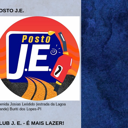
OSTO J.E.
enida Josias Leódido (estrada da Lagoa
ande) Buriti dos Lopes-PI
LUB J. E. - É MAIS LAZER!