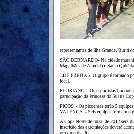
representantes de Ilha Grande, Buriti 
SÃO BERNARDO- Na cidade maranhense 
Magalhães de Almeida e Santa Quitéria
J.DE FREITAS- O grupo é formado por 
local.
FLORIANO - Os esportistas florianense
participação da Princesa do Sul na Cop
PICOS - Os picoenses terão 5 equipes l
VALENÇA - Seis equipes formam o gr
A Copa Norte de futsal de 2012 será di
inscrição das agremiações deverá acontec
próximo dia 30.