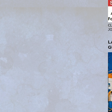
CL
JO
L
G