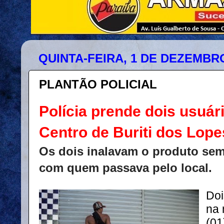
QUINTA-FEIRA, 1 DE DEZEMBRO
PLANTÃO POLICIAL
Polícia prende dois usuár
Centro de Buriti dos Lope
Os dois inalavam o produto se
com quem passava pelo local.
Doi
na 
(01