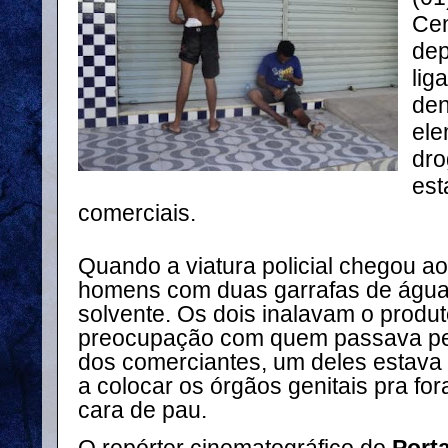
Cen
dep
lig
den
ele
dro
est
comerciais.
Quando a viatura policial chegou ao
homens com duas garrafas de água
solvente. Os dois inalavam o produ
preocupação com quem passava pe
dos comerciantes, um deles estava
a colocar os órgãos genitais pra fo
cara de pau.
O repórter cinematográfico do
Port