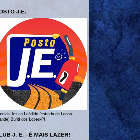
OSTO J.E.
enida Josias Leódido (estrada da Lagoa
ande) Buriti dos Lopes-PI
LUB J. E. - É MAIS LAZER!