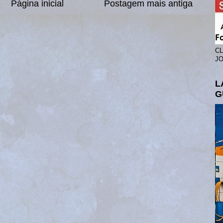
Página inicial
Postagem mais antiga
CL
JO
L
G