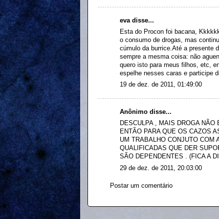
eva disse...
Esta do Procon foi bacana, Kkkkk
o consumo de drogas, mas continua
cúmulo da burrice.Até a presente 
sempre a mesma coisa: não aguento
quero isto para meus filhos, etc, 
espelhe nesses caras e participe de
19 de dez. de 2011, 01:49:00
Anônimo disse...
DESCULPA , MAIS DROGA NÃO É
ENTÃO PARA QUE OS CAZOS AS
UM TRABALHO CONJUTO COM A
QUALIFICADAS QUE DER SUPO
SÃO DEPENDENTES . (FICA A D
29 de dez. de 2011, 20:03:00
Postar um comentário