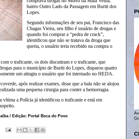
comprava drogas no Morro da Mala Velha,
bairro Outro Lado da Passagem em Buriti dos
P
Lopes.
Segundo informações de seu pai, Francisco das
Chagas Vieira, seu filho é usuário de drogas e
quando foi comprar a “pedra de crack”,
identificou que não se tratava da droga que
queria, o usuário teria recebido na compra o
om o traficante, os dois discutiram e o traficante, que
 drogas para o município de Buriti do Lopes, disparou quatro
e somente um atingiu o usuário que foi internado no HEDA.
overde, após realizar exames, disse que a bala não se alojou
ealizada uma pequena cirurgia para conter a hemorragia.
vítima a Polícia já identificou o traficante e está em
suspeito
.
Av
aíba / Edição: Portal Boca do Povo
Gr
C