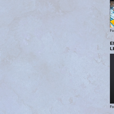
Fo
E
L
Fo