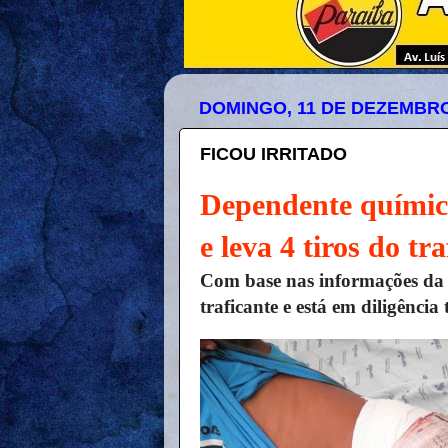
DOMINGO, 11 DE DEZEMBRO
FICOU IRRITADO
Dependente químic
e leva 4 tiros do t
Com base nas informações da fa
traficante e está em diligênci