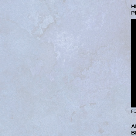
H
P
FO
A
B