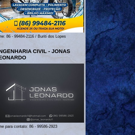
ne: 86 - 99484-2116 / Buriti dos Lopes
NGENHARIA CIVIL - JONAS
EONARDO
ne para contato: 86 - 99586-2923