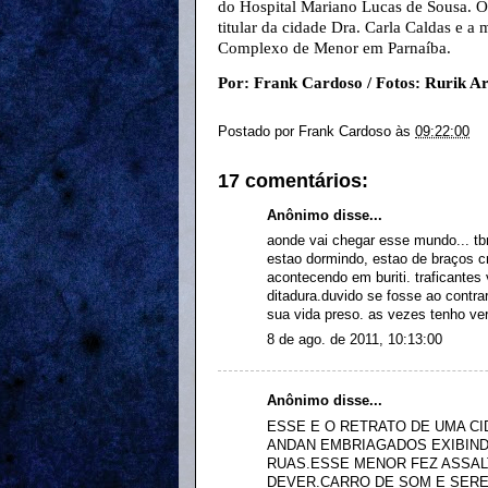
do Hospital Mariano Lucas de Sousa. 
titular da cidade Dra. Carla Caldas e 
Complexo de Menor em Parnaíba.
Por: Frank Cardoso / Fotos: Rurik A
Postado por
Frank Cardoso
às
09:22:00
17 comentários:
Anônimo disse...
aonde vai chegar esse mundo... tbm
estao dormindo, estao de braços 
acontecendo em buriti. traficantes
ditadura.duvido se fosse ao contra
sua vida preso. as vezes tenho ver
8 de ago. de 2011, 10:13:00
Anônimo disse...
ESSE E O RETRATO DE UMA CI
ANDAN EMBRIAGADOS EXIBIND
RUAS.ESSE MENOR FEZ ASSAL
DEVER.CARRO DE SOM E SER