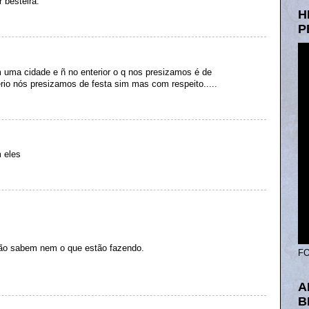
r besteira.
H
P
uma cidade e ñ no enterior o q nos presizamos é de
rio nós presizamos de festa sim mas com respeito.....
m eles
 não sabem nem o que estão fazendo.
FO
A
B