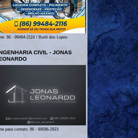
ne: 86 - 99484-2116 / Buriti dos Lopes
NGENHARIA CIVIL - JONAS
EONARDO
ne para contato: 86 - 99586-2923