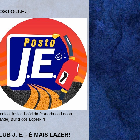
OSTO J.E.
enida Josias Leódido (estrada da Lagoa
ande) Buriti dos Lopes-PI
LUB J. E. - É MAIS LAZER!