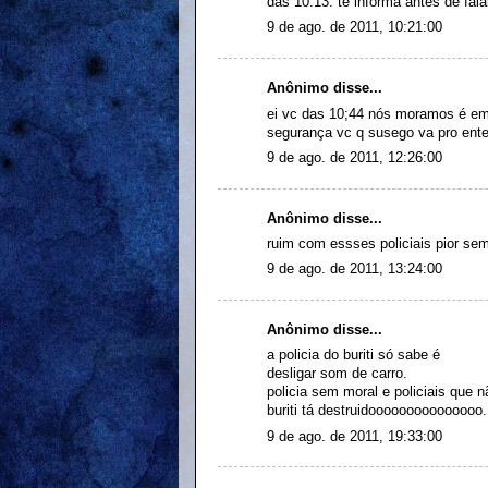
das 10:13. te informa antes de fala
9 de ago. de 2011, 10:21:00
Anônimo disse...
ei vc das 10;44 nós moramos é em 
segurança vc q susego va pro ente
9 de ago. de 2011, 12:26:00
Anônimo disse...
ruim com essses policiais pior se
9 de ago. de 2011, 13:24:00
Anônimo disse...
a policia do buriti só sabe é
desligar som de carro.
policia sem moral e policiais que
buriti tá destruidooooooooooooooo.
9 de ago. de 2011, 19:33:00