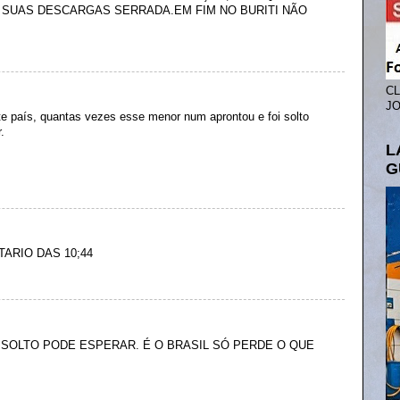
 SUAS DESCARGAS SERRADA.EM FIM NO BURITI NÃO
CL
JO
te país, quantas vezes esse menor num aprontou e foi solto
.
L
G
ARIO DAS 10;44
Á SOLTO PODE ESPERAR. É O BRASIL SÓ PERDE O QUE