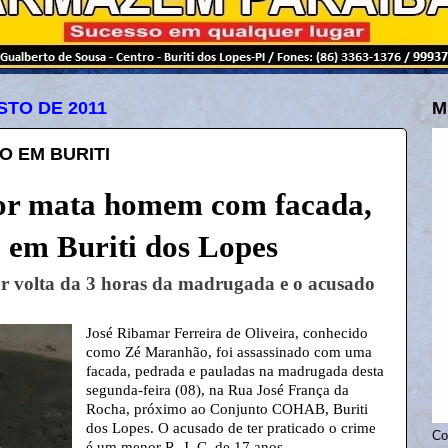
STO DE 2011
M
 EM BURITI
r mata homem com facada,
 em Buriti dos Lopes
r volta da 3 horas da madrugada e o acusado
José Ribamar Ferreira de Oliveira, conhecido
como Zé Maranhão, foi assassinado com uma
facada, pedrada e pauladas na madrugada desta
segunda-feira (08), na Rua José França da
Rocha, próximo ao Conjunto COHAB, Buriti
dos Lopes. O acusado de ter praticado o crime
Co
é um menor R. J. C. de 17 anos.