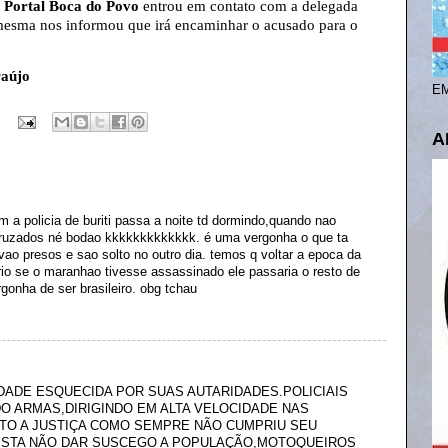
O
Portal Boca do Povo
entrou em contato com a delegada
a mesma nos informou que irá encaminhar o acusado para o
raújo
EM
A
 a policia de buriti passa a noite td dormindo,quando nao
cruzados né bodao kkkkkkkkkkkkk. é uma vergonha o que ta
 vao presos e sao solto no outro dia. temos q voltar a epoca da
rio se o maranhao tivesse assassinado ele passaria o resto de
gonha de ser brasileiro. obg tchau
DADE ESQUECIDA POR SUAS AUTARIDADES.POLICIAIS
O ARMAS,DIRIGINDO EM ALTA VELOCIDADE NAS
TO A JUSTIÇA COMO SEMPRE NÃO CUMPRIU SEU
ESTA NÃO DAR SUSCEGO A POPULAÇÃO,MOTOQUEIROS