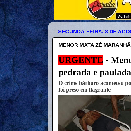
SEGUNDA-FEIRA, 8 DE AGO
MENOR MATA ZÉ MARANHÃO
URGENTE
- Meno
pedrada e paulada
O crime bárbaro aconteceu po
foi preso em flagrante