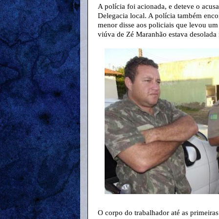
A polícia foi acionada, e deteve o acus
Delegacia local. A polícia também enco
menor disse aos policiais que levou um 
viúva de Zé Maranhão estava desolada 
O corpo do trabalhador até as primeira