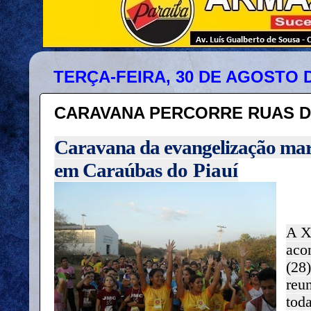
TERÇA-FEIRA, 30 DE AGOSTO D
CARAVANA PERCORRE RUAS 
Caravana da evangelização marc
em Caraúbas
do Piauí
A X
aco
(28
reu
tod