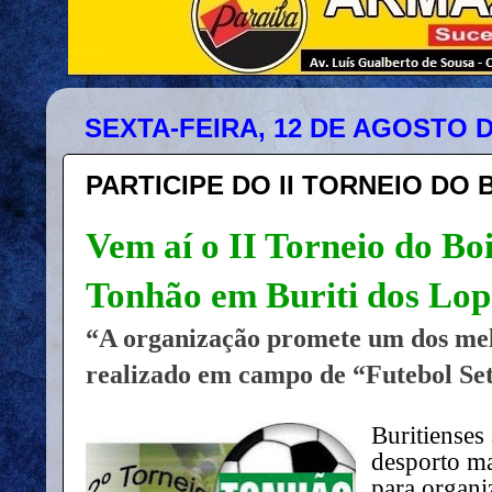
SEXTA-FEIRA, 12 DE AGOSTO D
PARTICIPE DO II TORNEIO DO
Vem aí o II Torneio do B
Tonhão em Buriti dos Lop
“A organização promete um dos mel
realizado em campo de “Futebol Set
Buritienses
desporto m
para organi