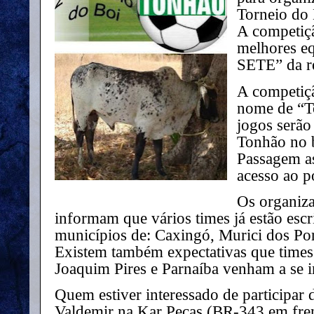
Torneio do
A competiçã
melhores 
SETE” da re
A competiç
nome de “T
jogos serão
Tonhão no 
Passagem as
acesso ao 
Os organiza
informam que vários times já estão escri
municípios de: Caxingó, Murici dos Por
Existem também expectativas que times
Joaquim Pires e Parnaíba venham a se i
Quem estiver interessado de participar 
Valdemir na Kar Peças (BR-343 em fren