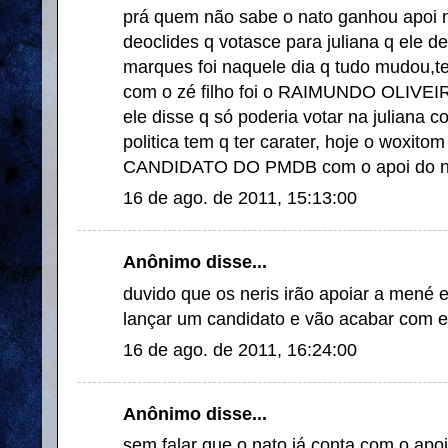
prá quem não sabe o nato ganhou apoi no
deoclides q votasce para juliana q ele d
marques foi naquele dia q tudo mudou,t
com o zé filho foi o RAIMUNDO OLIVEIRA
ele disse q só poderia votar na juliana
politica tem q ter carater, hoje o woxi
CANDIDATO DO PMDB com o apoi do n
16 de ago. de 2011, 15:13:00
Anônimo disse...
duvido que os neris irão apoiar a mené 
lançar um candidato e vão acabar com e
16 de ago. de 2011, 16:24:00
Anônimo disse...
sem falar que o nato já conta com o 