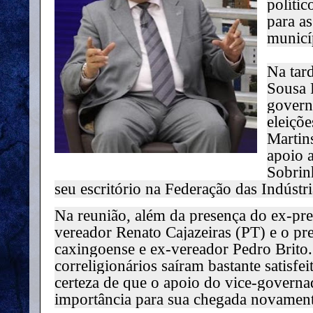
polític
para a
municí
Na tar
Sousa 
governa
eleiçõ
Martin
apoio 
Sobrin
seu escritório na Federação das Indústr
Na reunião, além da presença do ex-pr
vereador Renato Cajazeiras (PT) e o pr
caxingoense e ex-vereador Pedro Brito.
correligionários saíram bastante satisfe
certeza de que o apoio do vice-governa
importância para sua chegada novament