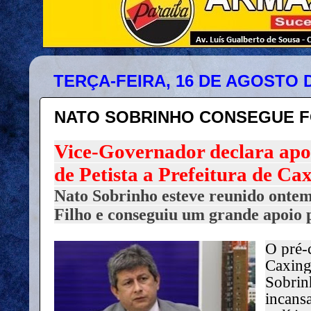
TERÇA-FEIRA, 16 DE AGOSTO D
NATO SOBRINHO CONSEGUE F
Vice-Governador declara apo
de Petista a Prefeitura de Ca
Nato Sobrinho esteve reunido onte
Filho e conseguiu um grande apoio p
O pré-c
Caxing
Sobrin
incans