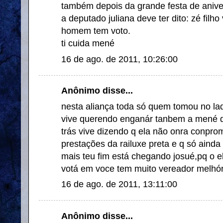
também depois da grande festa de aniv
a deputado juliana deve ter dito: zé filh
homem tem voto.
ti cuida mené
16 de ago. de 2011, 10:26:00
Anônimo disse...
nesta aliança toda só quem tomou no lad
vive querendo enganár tanbem a mené diz
trás vive dizendo q ela não onra conpro
prestações da railuxe preta e q só ainda
mais teu fim está chegando josué,pq o ele
votá em voce tem muito vereador melhór
16 de ago. de 2011, 13:11:00
Anônimo disse...